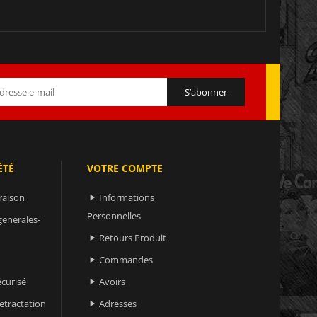
ÉTÉ
VOTRE COMPTE
raison
Informations

Personnelles
generales-
Retours Produit

Commandes

curisé
Avoirs

retractation
Adresses
