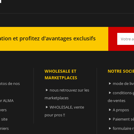
tion et profitez d'avantages exclusifs
WHOLESALE ET
NOTRE SOCI
MARKETPLACES
otos de nos
mode de liv

nous retrouvez sur les

conditions-

marketplaces
sur ALMA
de-ventes
WHOLESALE, vente

vers
A propos

pour pros !!
 site
Paiement sé

niers
formulaire 
