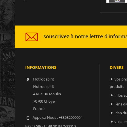
souscrivez à notre lettre d'informa
INFORMATIONS
DIVERS
Hotrodspirit
vos ph


Hotrodspirit
produits
4 Rue Du Moulin
infos 

70700 Choye
liens di

France
Plan du

Appelez-Nous :
+33632009054

vos der

Fax :
/ SIRET : 49781847600010