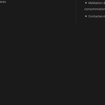
ires
Médiation d

consommatio
Contactez-
