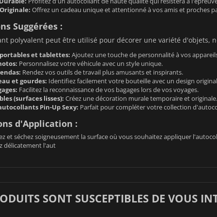
 Durable:
Profitez d'un autocollant de haute qualité qui résistera à l'épreu
Originale:
Offrez un cadeau unique et attentionné à vos amis et proches pa
ons Suggérées :
ant polyvalent peut être utilisé pour décorer une variété d'objets,
portables et tablettes:
Ajoutez une touche de personnalité à vos appareils
motos:
Personnalisez votre véhicule avec un style unique.
gendas:
Rendez vos outils de travail plus amusants et inspirants.
eau et gourdes:
Identifiez facilement votre bouteille avec un design original
gages:
Facilitez la reconnaissance de vos bagages lors de vos voyages.
es (surfaces lisses):
Créez une décoration murale temporaire et originale
autocollants Pin-Up Sexy:
Parfait pour compléter votre collection d'autoc
ons d'Application :
z et séchez soigneusement la surface où vous souhaitez appliquer l'autocol
z délicatement l'aut
RODUITS SONT SUSCEPTIBLES DE VOUS IN