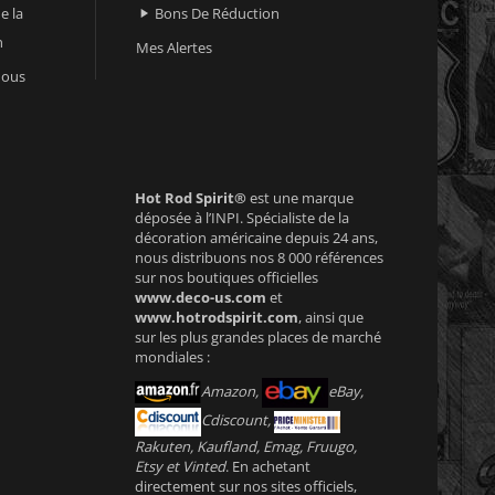
e la
Bons De Réduction

n
Mes Alertes
nous
Hot Rod Spirit®
est une marque
déposée à l’INPI. Spécialiste de la
décoration américaine depuis 24 ans,
nous distribuons nos 8 000 références
sur nos boutiques officielles
www.deco-us.com
et
www.hotrodspirit.com
, ainsi que
sur les plus grandes places de marché
mondiales :
Amazon,
eBay,
Cdiscount,
Rakuten, Kaufland, Emag, Fruugo,
Etsy et Vinted
. En achetant
directement sur nos sites officiels,