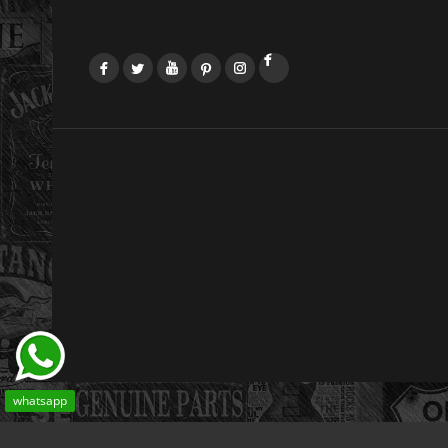
Facebook
Twitter
YouTube
Pinterest
Instagram
LinkedIn
whatsapp