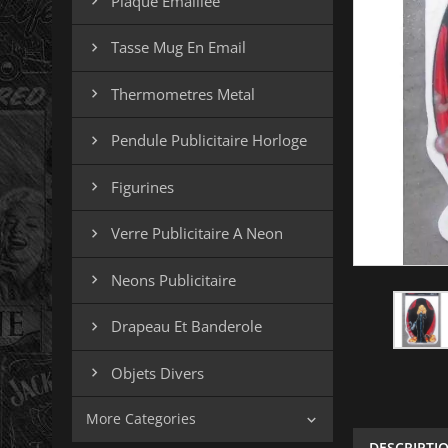
Plaque Emaillee

Tasse Mug En Email

Thermometres Metal

Pendule Publicitaire Horloge

Figurines

Verre Publicitaire A Neon

Neons Publicitaire

Drapeau Et Banderole

Objets Divers

More Categories

DESCRIPTI