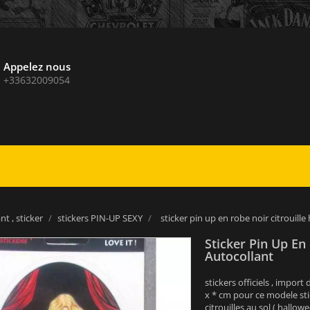
Appelez nous
+33632009054
nt , sticker
stickers PIN-UP SEXY
sticker pin up en robe noir citrouill
Sticker Pin Up En
Autocollant
stickers officiels , impor
x * cm pour ce modele sti
citrouilles au sol ( hallow