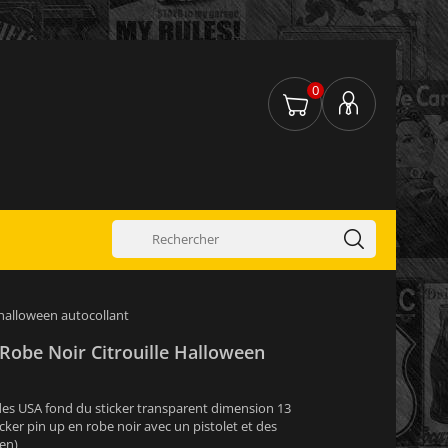
0
e halloween autocollant
 Robe Noir Citrouille Halloween
t des USA fond du sticker transparent dimension 13
cker pin up en robe noir avec un pistolet et des
een)