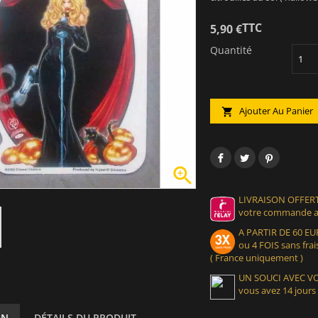
TTC
5,90 €
Quantité
Ajouter Au Panier


LIVRAISON OFFERT
votre commande at
A PARTIR DE 60 
ou 4 FOIS sans frais
( France uniquement )
UN SOUCI AVEC 
vous avez 14 jours
ON
DÉTAILS DU PRODUIT