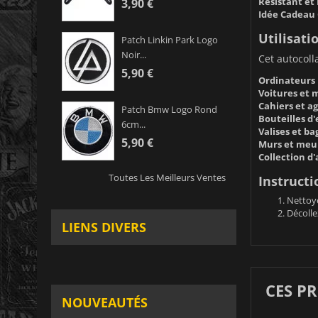
Résistant et
3,90 €
Idée Cadeau 
Utilisati
Patch Linkin Park Logo
Noir...
Cet autocoll
5,90 €
Ordinateurs 
Voitures et 
Cahiers et a
Patch Bmw Logo Rond
Bouteilles d'
6cm...
Valises et ba
5,90 €
Murs et meubl
Collection d'
Toutes Les Meilleurs Ventes
Instructi
Nettoye
Décolle
LIENS DIVERS
CES P
NOUVEAUTÉS