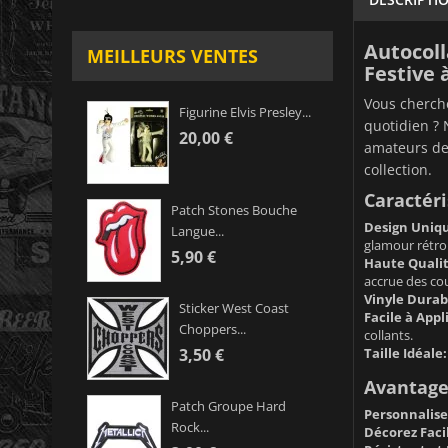
Autocoll
MEILLEURS VENTES
Festive 
Vous cherche
Figurine Elvis Presley...
quotidien ? 
20,00 €
amateurs de 
collection.
Caractéri
Patch Stones Bouche
Design Uniqu
Langue...
glamour rétro
5,90 €
Haute Qualit
accrue des cou
Vinyle Durab
Sticker West Coast
Facile à Appl
Choppers...
collants.
Taille Idéale:
3,50 €
Avantages
Patch Groupe Hard
Personnalisez
Rock...
Décorez Fac