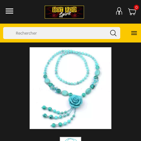
0

