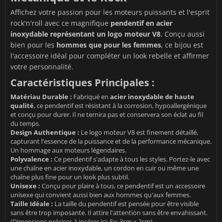
Affichez votre passion pour les moteurs puissants et l'esprit
rock'n'roll avec ce magnifique
pendentif en acier
inoxydable représentant un logo moteur V8
. Conçu aussi
bien pour les
hommes que pour les femmes
, ce bijou est
l'accessoire idéal pour compléter un look rebelle et affirmer
votre personnalité.
Caractéristiques Principales :
Matériau Durable :
Fabriqué en
acier inoxydable de haute
qualité
, ce pendentif est résistant à la corrosion, hypoallergénique
et conçu pour durer. Il ne ternira pas et conservera son éclat au fil
du temps.
Design Authentique :
Le logo moteur V8 est finement détaillé,
capturant l'essence de la puissance et de la performance mécanique.
Un hommage aux moteurs légendaires.
Polyvalence :
Ce pendentif s'adapte à tous les styles. Portez-le avec
une chaîne en acier inoxydable, un cordon en cuir ou même une
chaîne plus fine pour un look plus subtil.
Unisexe :
Conçu pour plaire à tous, ce pendentif est un accessoire
unisexe qui convient aussi bien aux hommes qu'aux femmes.
Taille Idéale :
La taille du pendentif est pensée pour être visible
sans être trop imposante. Il attire l'attention sans être envahissant.
(Dimensions précises à insérer ici: Ex: 3cm x 2cm)