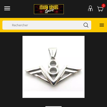
0

