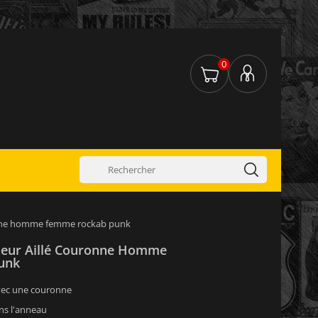
0
ronne homme femme rockab punk
oeur Aillé Couronne Homme
unk
vec une couronne
ns l'anneau