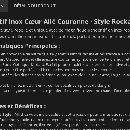
ON
DÉTAILS DU PRODUIT
tif Inox Cœur Ailé Couronne - Style Ro
re style rebelle et unique avec ce magnifique pendentif en inox 
eux qui allie romantisme et esprit rock, parfait pour les hommes 
istiques Principales :
ier inoxydable de haute qualité, garantissant durabilité et résistance à la co
e :
Un cœur ailé détaillé avec une couronne, symbole de liberté, d'amour et 
 Punk, Gothique, Motard. Parfait pour compléter une tenue alternative et af
çu pour être porté aussi bien par les hommes que par les femmes.
[Insérer les dimensions précises ici, par exemple : Hauteur: 4cm, Largeur: 3c
e et brillante, mettant en valeur les détails complexes du design.
iquer le type de fermoir si le pendentif est vendu avec une chaîne. Exemple: 
s et Bénéfices :
 Style :
Affichez votre individualité et votre passion pour la musique rock, l
'acier inoxydable assure une longue durée de vie au pendentif, même en cas
r et agréable à porter, il ne vous gênera pas dans vos activités.
ile :
Un simple nettoyage avec un chiffon doux suffit pour conserver son éc