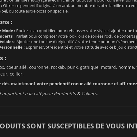
 :
Offrez ce pendentif original à un ami, un membre de votre famille ou à votr
Noël, ou toute autre occasion spéciale.
ons :
e Mode :
Portez-le au quotidien pour rehausser votre style et ajouter une to
ncerts :
Parfait pour compléter votre look lors de soirées rock, de concerts 
ciales :
Ajoutez une touche d'originalité à votre tenue pour un événement 
Personnelle :
Exprimez votre identité et votre attitude avec ce bijou distinct
s :
ox, coeur ailé, couronne, rockab, punk, gothique, motard, homme, f
ur, collier.
ès maintenant votre pendentif coeur ailé couronne et affirmez 
 appartient à la catégorie
Pendentifs & Colliers
.
RODUITS SONT SUSCEPTIBLES DE VOUS IN