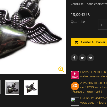
vendu seul sans chainette
TTC
13,00 €
Quantité
Ajouter Au Panier


LIVRAISON OFFERT
votre commande at
A PARTIR DE 60 
ou 4 FOIS sans frais
( France uniquement )
UN SOUCI AVEC 
vous avez 14 jours