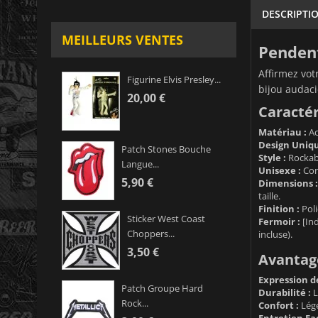
DESCRIPTI
MEILLEURS VENTES
Penden
Affirmez vot
Figurine Elvis Presley...
bijou audaci
20,00 €
Caractér
Matériau :
Ac
Design Uniqu
Patch Stones Bouche
Style :
Rockab,
Langue...
Unisexe :
Con
5,90 €
Dimensions :
taille.
Finition :
Poli
Sticker West Coast
Fermoir :
[Ind
Choppers...
incluse).
3,50 €
Avantage
Expression de
Patch Groupe Hard
Durabilité :
L
Rock...
Confort :
Lége
Entretien Fac