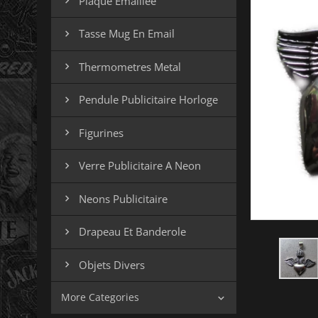
Plaque Emaillee

Tasse Mug En Email

Thermometres Metal

Pendule Publicitaire Horloge

Figurines

Verre Publicitaire A Neon

Neons Publicitaire

Drapeau Et Banderole

Objets Divers

More Categories
