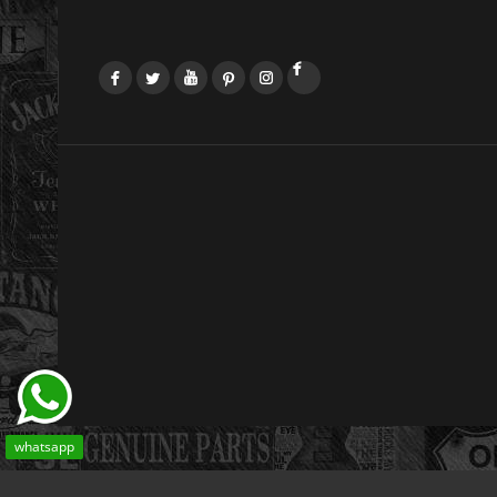
Facebook
Twitter
YouTube
Pinterest
Instagram
LinkedIn
whatsapp