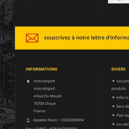
souscrivez à notre lettre d'informa
INFORMATIONS
DIVERS
Hotrodspirit
vos ph


Hotrodspirit
produits
4 Rue Du Moulin
infos 

70700 Choye
liens di

France
Plan du

Appelez-Nous :
+33632009054

vos der

Fax :
/ SIRET : 49781847600010