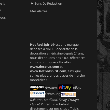
e la
Bons De Réduction

n
Mes Alertes
nous
Hot Rod Spirit®
est une marque
déposée à l’INPI. Spécialiste de la
décoration américaine depuis 24 ans,
nous distribuons nos 8 000 références
sur nos boutiques officielles
www.deco-us.com
et
www.hotrodspirit.com
, ainsi que
sur les plus grandes places de marché
mondiales :
Amazon,
eBay,
Cdiscount,
Rakuten, Kaufland, Emag, Fruugo,
Etsy et Vinted
. En achetant
directement sur nos sites officiels,