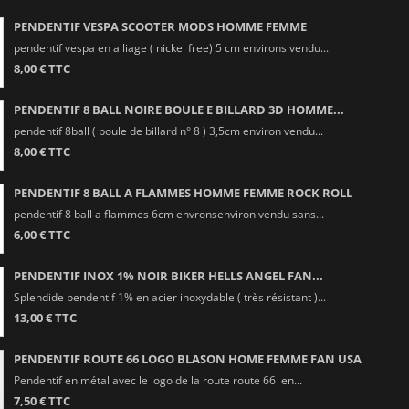
PENDENTIF VESPA SCOOTER MODS HOMME FEMME
pendentif vespa en alliage ( nickel free) 5 cm environs vendu...
8,00 € TTC
PENDENTIF 8 BALL NOIRE BOULE E BILLARD 3D HOMME...
pendentif 8ball ( boule de billard n° 8 ) 3,5cm environ vendu...
8,00 € TTC
PENDENTIF 8 BALL A FLAMMES HOMME FEMME ROCK ROLL
pendentif 8 ball a flammes 6cm envronsenviron vendu sans...
6,00 € TTC
PENDENTIF INOX 1% NOIR BIKER HELLS ANGEL FAN...
Splendide pendentif 1% en acier inoxydable ( très résistant )...
13,00 € TTC
PENDENTIF ROUTE 66 LOGO BLASON HOME FEMME FAN USA
Pendentif en métal avec le logo de la route route 66 en...
7,50 € TTC