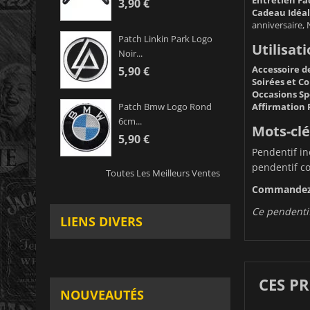
3,90 €
Cadeau Idéal
anniversaire, 
Patch Linkin Park Logo
Utilisati
Noir...
Accessoire d
5,90 €
Soirées et Co
Occasions Spé
Affirmation 
Patch Bmw Logo Rond
6cm...
Mots-clé
5,90 €
Pendentif in
pendentif coe
Toutes Les Meilleurs Ventes
Commandez d
Ce pendentif
LIENS DIVERS
CES P
NOUVEAUTÉS