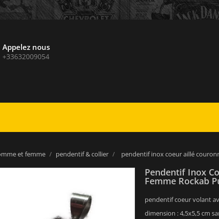
Appelez nous
+33632009054
homme et femme
pendentif & collier
pendentif inox coeur aillé cou
Pendentif Inox C
Femme Rockab P
pendentif coeur volant a
dimension : 4,5x5,5 cm sa