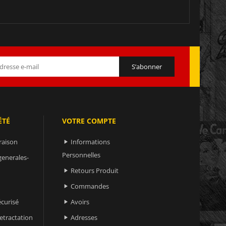
ÉTÉ
VOTRE COMPTE
raison
Informations

Personnelles
generales-
Retours Produit

Commandes

curisé
Avoirs

retractation
Adresses
