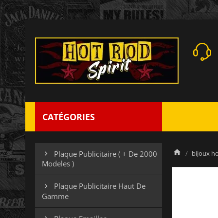
CATÉGORIES
bijoux 
Plaque Publicitaire ( + De 2000

Modeles )
Plaque Publicitaire Haut De

Gamme