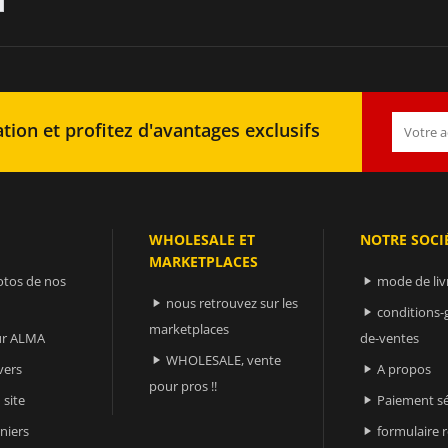
tion et profitez d'avantages exclusifs
WHOLESALE ET
NOTRE SOCI
MARKETPLACES
otos de nos
mode de liv

nous retrouvez sur les

conditions-

marketplaces
sur ALMA
de-ventes
WHOLESALE, vente

vers
A propos

pour pros !!
 site
Paiement sé

niers
formulaire 
