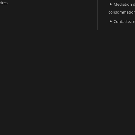
ires
Médiation d

consommatio
Contactez-
