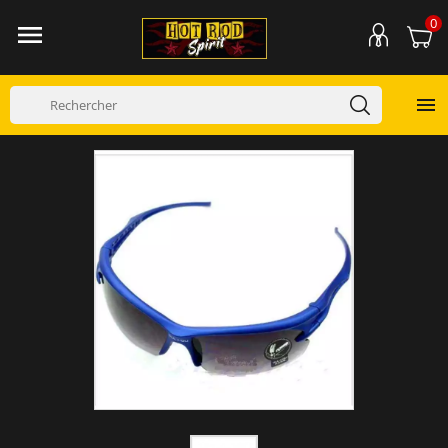
0

