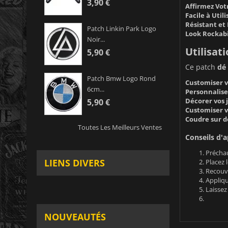
3,90 €
Affirmez Votr
Facile à Utili
Résistant et 
Patch Linkin Park Logo
Look Rockabi
Noir...
Utilisati
5,90 €
Ce patch
dé
Patch Bmw Logo Rond
Customiser vo
6cm...
Personnaliser
Décorer vos 
5,90 €
Customiser vo
Coudre sur de
Toutes Les Meilleurs Ventes
Conseils d'a
Préchau
LIENS DIVERS
Placez 
Recouvr
Appliqu
Laissez 
NOUVEAUTÉS