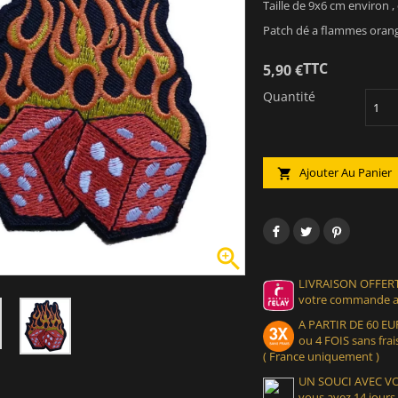
Taille de 9x6 cm environ , 
Patch dé a flammes orang
TTC
5,90 €
Quantité
Ajouter Au Panier


LIVRAISON OFFERT
votre commande at
A PARTIR DE 60 
ou 4 FOIS sans frais
( France uniquement )
UN SOUCI AVEC 
vous avez 14 jours