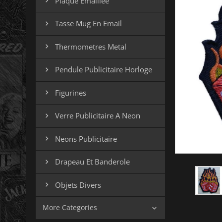
Plaque Emaillee

Tasse Mug En Email

Thermometres Metal

Pendule Publicitaire Horloge

Figurines

Verre Publicitaire A Neon

Neons Publicitaire

Drapeau Et Banderole

Objets Divers

More Categories
