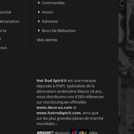
Commandes

curisé
Avoirs

retractation
Adresses

e la
Bons De Réduction

n
Mes Alertes
nous
Hot Rod Spirit®
est une marque
déposée à l’INPI. Spécialiste de la
décoration américaine depuis 24 ans,
nous distribuons nos 8 000 références
sur nos boutiques officielles
www.deco-us.com
et
www.hotrodspirit.com
, ainsi que
sur les plus grandes places de marché
mondiales :
Amazon,
eBay,