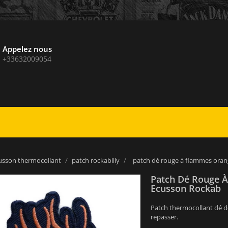
Appelez nous
+33632009054
usson thermocollant
patch rockabilly
patch dé rouge à flammes oran
Patch Dé Rouge 
Ecusson Rockab
Patch thermocollant dé d
repasser.