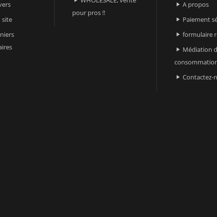

vers
A propos

pour pros !!
 site
Paiement sé

niers
formulaire 

ires
Médiation d

consommatio
Contactez-
