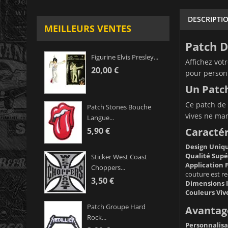
DESCRIPTI
MEILLEURS VENTES
Patch D
Figurine Elvis Presley...
Affichez vot
20,00 €
pour personn
Un Patc
Ce patch de 
Patch Stones Bouche
vives ne manq
Langue...
Caractér
5,90 €
Design Uniqu
Qualité Supé
Sticker West Coast
Application F
Choppers...
couture est 
3,50 €
Dimensions I
Couleurs Vive
Patch Groupe Hard
Avantage
Rock...
Personnalisat