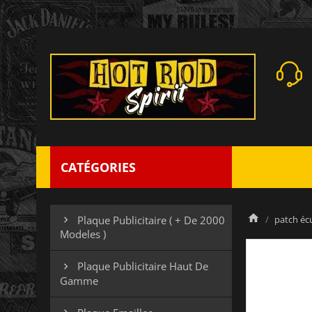
CATÉGORIES
patch éc
Plaque Publicitaire ( + De 2000

Modeles )
Plaque Publicitaire Haut De

Gamme