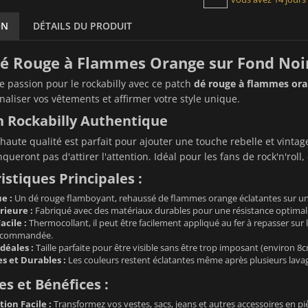
ON
DÉTAILS DU PRODUIT
é Rouge à Flammes Orange sur Fond Noir
re passion pour le rockabilly avec ce patch
dé rouge à flammes ora
aliser vos vêtements et affirmer votre style unique.
h Rockabilly Authentique
haute qualité est parfait pour ajouter une touche rebelle et vinta
ueront pas d'attirer l'attention. Idéal pour les fans de rock'n'roll, 
istiques Principales :
e :
Un dé rouge flamboyant, rehaussé de flammes orange éclatantes sur un
rieure :
Fabriqué avec des matériaux durables pour une résistance optimale
acile :
Thermocollant, il peut être facilement appliqué au fer à repasser sur 
recommandée.
déales :
Taille parfaite pour être visible sans être trop imposant (environ 
s et Durables :
Les couleurs restent éclatantes même après plusieurs lava
s et Bénéfices :
ion Facile :
Transformez vos vestes, sacs, jeans et autres accessoires en pi