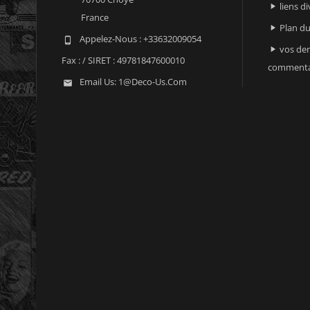
liens di

France
Plan du

Appelez-Nous :
+33632009054

vos der

Fax :
/ SIRET : 49781847600010
commenta
Email Us:
1@deco-Us.com
