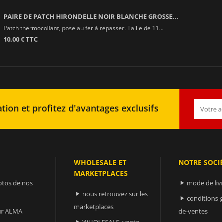
PAIRE DE PATCH HIRONDELLE NOIR BLANCHE GROSSE...
Patch thermocollant, pose au fer à repasser. Taille de 11...
10,00 € TTC
tion et profitez d'avantages exclusifs
WHOLESALE ET
NOTRE SOCI
MARKETPLACES
otos de nos
mode de liv

nous retrouvez sur les

conditions-

marketplaces
sur ALMA
de-ventes
WHOLESALE, vente