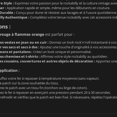
e Style :
Exprimez votre passion pour le rockabilly et la culture vintage avec 
ser :
Application rapide et simple, même pour les débutants en couture.
Durable :
Conçu pour durer et résister aux lavages et à l'usure quotidienne.
lly Authentique :
Complétez votre tenue rockabilly avec cet accessoire in
ons :
 rouge à flammes orange
est parfait pour :
s vestes en jean ou en cuir :
Donnez un look rock'n'roll instantané à vos
 vos sacs et sacs à dos :
Ajoutez une touche d'originalité à vos accessoires
jeans et pantalons :
Créez un look unique et personnalisé.
s chemises et t-shirts :
Affirmez votre style rockabilly au quotidien.
s coussins, couvertures et autres objets de décoration :
Apportez une t
pplication :
ffez votre fer à repasser à température moyenne (sans vapeur).
le patch sur la zone souhaitée du tissu.
ez le patch avec un tissu fin (torchon ou linge de coton).
ez le fer à repasser en exerçant une pression pendant 20 à 30 secondes.
refroidir et vérifiez que le patch est bien fixé. Si nécessaire, répétez l'opérati