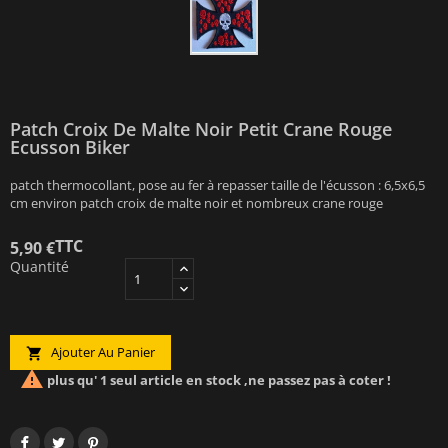
Patch Croix De Malte Noir Petit Crane Rouge
Ecusson Biker
patch thermocollant, pose au fer à repasser taille de l'écusson : 6,5x6,5
cm environ patch croix de malte noir et nombreux crane rouge
TTC
5,90 €
Quantité
Ajouter Au Panier


plus qu' 1 seul article en stock ,ne passez pas à coter !