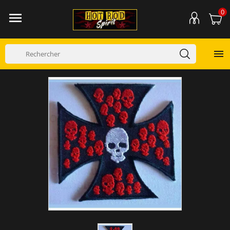
0

