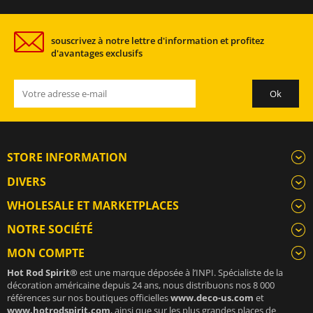
souscrivez à notre lettre d'information et profitez
d'avantages exclusifs
STORE INFORMATION
DIVERS
WHOLESALE ET MARKETPLACES
NOTRE SOCIÉTÉ
MON COMPTE
Hot Rod Spirit®
est une marque déposée à l’INPI. Spécialiste de la
décoration américaine depuis 24 ans, nous distribuons nos 8 000
références sur nos boutiques officielles
www.deco-us.com
et
www.hotrodspirit.com
, ainsi que sur les plus grandes places de