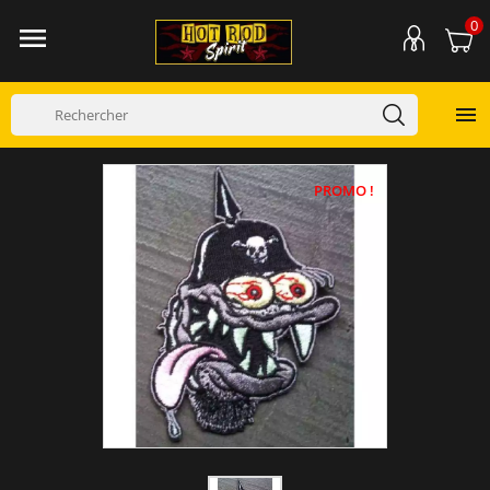
0


PROMO !