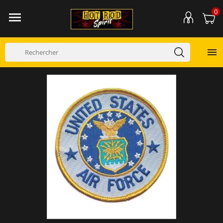
0

