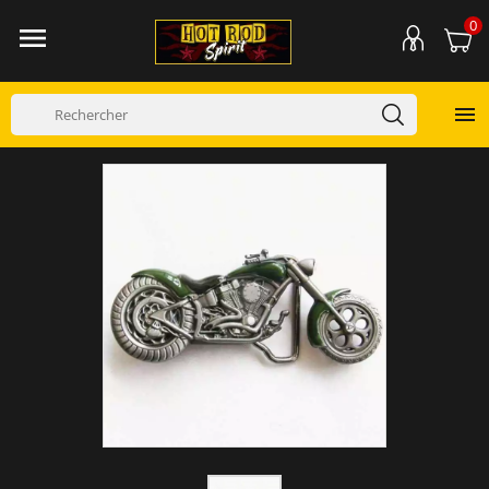
0

