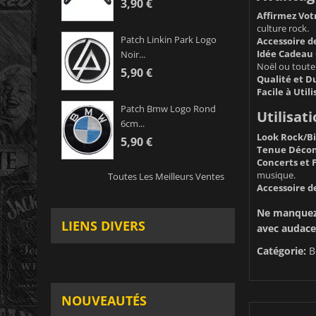
3,90 €
Affirmez Vot
culture rock.
Patch Linkin Park Logo
Accessoire 
Idée Cadeau 
Noir...
Noël ou toute 
5,90 €
Qualité et Du
Facile à Utili
Patch Bmw Logo Rond
Utilisati
6cm...
Look Rock/Bi
5,90 €
Tenue Décon
Concerts et F
musique.
Toutes Les Meilleurs Ventes
Accessoire de
Ne manquez p
LIENS DIVERS
avec audace
Catégorie:
B
NOUVEAUTÉS