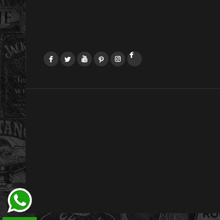
Facebook
Twitter
YouTube
Pinterest
Instagram
LinkedIn