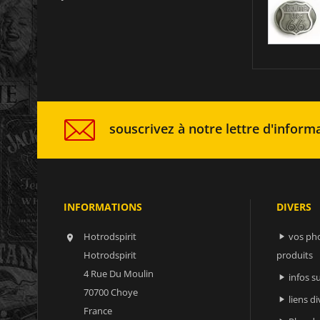
souscrivez à notre lettre d'informa
INFORMATIONS
DIVERS
Hotrodspirit
vos ph


Hotrodspirit
produits
4 Rue Du Moulin
infos 

70700 Choye
liens di

France