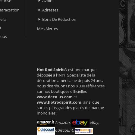
curisé
Avoirs

retractation
Adresses

e la
Bons De Réduction

n
Mes Alertes
nous
Hot Rod Spirit®
est une marque
déposée à l’INPI. Spécialiste de la
décoration américaine depuis 24 ans,
nous distribuons nos 8 000 références
sur nos boutiques officielles
www.deco-us.com
et
www.hotrodspirit.com
, ainsi que
sur les plus grandes places de marché
mondiales :
Amazon,
eBay,
Cdiscount,