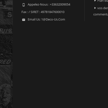
Plan du

Appelez-Nous :
+33632009054

vos der

Fax :
/ SIRET : 49781847600010
commenta
Email Us:
1@deco-Us.com
