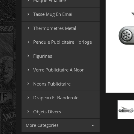
Plaque Emaillee

Tasse Mug En Email

Thermometres Metal

Pendule Publicitaire Horloge

Figurines

Verre Publicitaire A Neon

Neons Publicitaire

Drapeau Et Banderole

Objets Divers

More Categories
