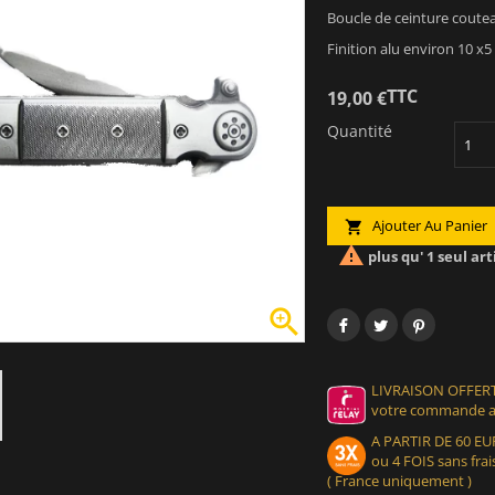
Boucle de ceinture couteau
Finition alu environ 10 x5 
TTC
19,00 €
Quantité
Ajouter Au Panier


plus qu' 1 seul art

LIVRAISON OFFERT
votre commande at
A PARTIR DE 60 
ou 4 FOIS sans frais
( France uniquement )