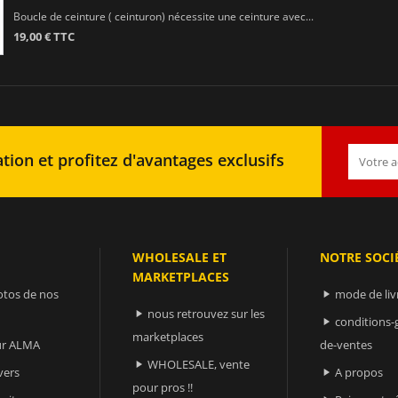
Boucle de ceinture ( ceinturon) nécessite une ceinture avec...
19,00 € TTC
tion et profitez d'avantages exclusifs
WHOLESALE ET
NOTRE SOCI
MARKETPLACES
otos de nos
mode de liv

nous retrouvez sur les

conditions-

marketplaces
sur ALMA
de-ventes
WHOLESALE, vente

vers
A propos

pour pros !!