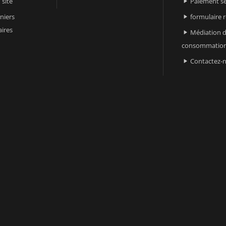
 site
Paiement sé

niers
formulaire 

ires
Médiation d

consommatio
Contactez-
