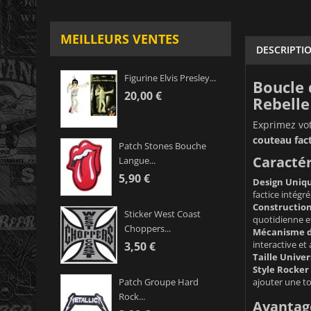
MEILLEURS VENTES
DESCRIPTI
Figurine Elvis Presley...
Boucle 
20,00 €
Rebelle
Exprimez vot
couteau fact
Patch Stones Bouche
Caractér
Langue...
5,90 €
Design Uniqu
factice intégré
Constructio
Sticker West Coast
quotidienne e
Choppers...
Mécanisme de
interactive et
3,50 €
Taille Univer
Style Rocker
ajouter une to
Patch Groupe Hard
Rock...
Avantag