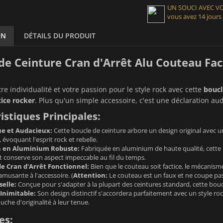
UN SOUCI AVEC 
vous avez 14 jours
ON
DÉTAILS DU PRODUIT
de Ceinture Cran d'Arrêt Alu Couteau Fact
re individualité et votre passion pour le style rock avec cette
boucl
ice rocker
. Plus qu'un simple accessoire, c'est une déclaration au
istiques Principales:
e et Audacieux:
Cette boucle de ceinture arbore un design original avec 
, évoquant l'esprit rock et rebelle.
n en Aluminium Robuste:
Fabriquée en aluminium de haute qualité, cette bo
t conserve son aspect impeccable au fil du temps.
 Cran d'Arrêt Fonctionnel:
Bien que le couteau soit factice, le mécanism
 amusante à l'accessoire. (
Attention:
Le couteau est un faux et ne coupe pas
selle:
Conçue pour s'adapter à la plupart des ceintures standard, cette boucle e
 Inimitable:
Son design distinctif s'accordera parfaitement avec un style ro
uche d'originalité à leur tenue.
es: