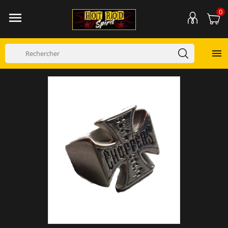
0

