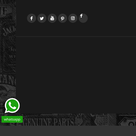
Facebook
Twitter
YouTube
Pinterest
Instagram
LinkedIn
whatsapp