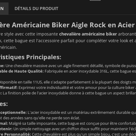
ON
DÉTAILS DU PRODUIT
ère Américaine Biker Aigle Rock en Acier 
re style avec cette imposante
chevalière américaine biker
arborant
 cette bague est l'accessoire parfait pour compléter votre look et af
méricain.
istiques Principales:
ue:
Une chevalière massive avec un aigle finement détaillé, symbole de puissa
able de Haute Qualité:
Fabriquée en acier inoxydable 316L, cette bague es
isponible en taille 11US, elle s'adapte parfaitement à la plupart des doigts m
ffirmatif:
Exprimez votre individualité et votre amour pour la culture biker 
:
La finition polie de l'acier inoxydable donne à cette bague un aspect brillan
es:
xceptionnelle:
L'acier inoxydable est un matériau extrêmement durable qui 
 des années sans qu'elle ne perde son éclat.
mal:
Malgré sa taille imposante, cette bague est conçue pour être confortabl
etenir:
Un simple nettoyage avec un chiffon doux suffit pour maintenir l'écl
re Personnalité:
Cette chevalière est plus qu'un simple bijou, c'est une déc