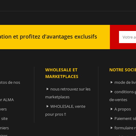
tion et profitez d'avantages exclusifs
WHOLESALE ET
NOTRE SOCI
MARKETPLACES
otos de nos
mode de liv

nous retrouvez sur les

conditions-

marketplaces
sur ALMA
de-ventes
WHOLESALE, vente

vers
A propos

pour pros !!
 site
Paiement sé

niers
formulaire 

ires