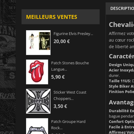
DESCRIPTI
MEILLEURS VENTES
Chevali
Affirmez vot
Figurine Elvis Presley...
au cœur rock,
20,00 €
de liberté a
Caractér
Patch Stones Bouche
Design Uniq
Langue...
Acier Inoxyd
durer.
5,90 €
Taille 11US:
D
Style Biker A
Finition Polie
Sticker West Coast
Choppers...
Avantag
3,50 €
Durabilité E
bague pendant
Confort Opti
Patch Groupe Hard
Facile à Entr
Rock...
Affirmez Vot