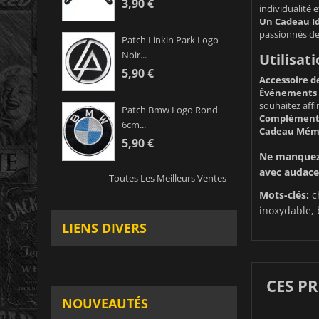
3,90 €
individualité e
Un Cadeau Id
passionnés de 
Patch Linkin Park Logo
Noir...
Utilisati
5,90 €
Accessoire d
Événements 
souhaitez affi
Patch Bmw Logo Rond
Complément
6cm...
Cadeau Mém
5,90 €
Ne manquez p
avec audace
Toutes Les Meilleurs Ventes
Mots-clés:
ch
inoxydable, 
LIENS DIVERS
CES P
NOUVEAUTÉS