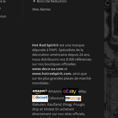
e la
Bons De Réduction

n
Mes Alertes
nous
Hot Rod Spirit®
est une marque
déposée à l’INPI. Spécialiste de la
décoration américaine depuis 24 ans,
nous distribuons nos 8 000 références
sur nos boutiques officielles
www.deco-us.com
et
www.hotrodspirit.com
, ainsi que
sur les plus grandes places de marché
mondiales :
Amazon,
eBay,
Cdiscount,
Rakuten, Kaufland, Emag, Fruugo,
Etsy et Vinted
. En achetant
directement sur nos sites officiels,