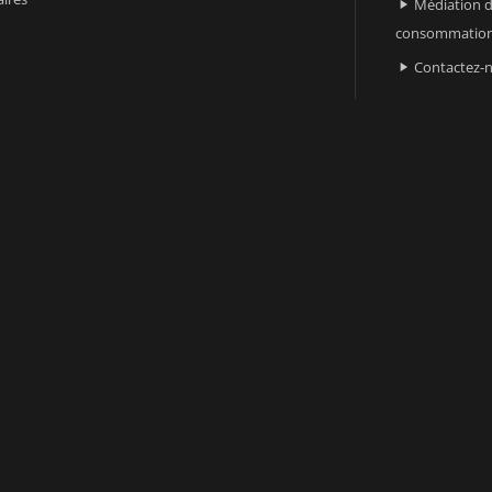
Médiation d

consommatio
Contactez-
