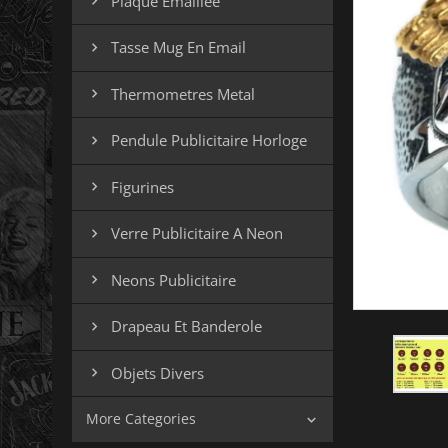
Plaque Emaillee

Tasse Mug En Email

Thermometres Metal

Pendule Publicitaire Horloge

Figurines

Verre Publicitaire A Neon

Neons Publicitaire

Drapeau Et Banderole

Objets Divers

More Categories
