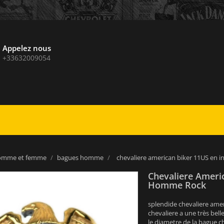
Appelez nous
+33632009054
homme et femme
bagues homme
chevaliere american biker 11US en 
Chevaliere Ameri
Homme Rock
splendide chevaliere ameri
chevaliere a une très belle
le diametre de la bague ch