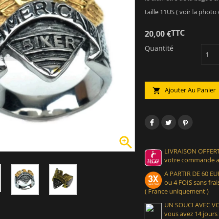
taille 11US ( voir la photo
TTC
20,00 €
Quantité
Ajouter Au Panier


LIVRAISON OFFERT
votre commande at
A PARTIR DE 60 
ou 4 FOIS sans frais
( France uniquement )
UN SOUCI AVEC 
vous avez 14 jours