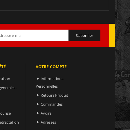
ÉTÉ
VOTRE COMPTE
raison
Informations

Personnelles
generales-
Retours Produit

Commandes

curisé
Avoirs

retractation
Adresses
