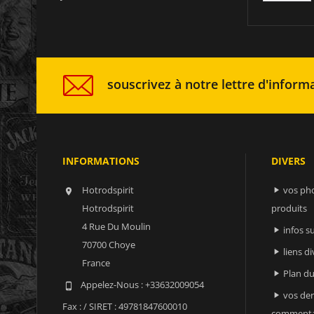
souscrivez à notre lettre d'informa
INFORMATIONS
DIVERS
Hotrodspirit
vos ph


Hotrodspirit
produits
4 Rue Du Moulin
infos 

70700 Choye
liens di

France
Plan du

Appelez-Nous :
+33632009054

vos der

Fax :
/ SIRET : 49781847600010
commenta