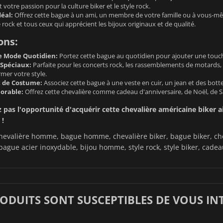
t votre passion pour la culture biker et le style rock.
éal:
Offrez cette bague à un ami, un membre de votre famille ou à vous-mêm
rock et tous ceux qui apprécient les bijoux originaux et de qualité.
ons:
e Mode Quotidien:
Portez cette bague au quotidien pour ajouter une touche
Spéciaux:
Parfaite pour les concerts rock, les rassemblements de motards, 
rmer votre style.
 de Costume:
Associez cette bague à une veste en cuir, un jean et des bott
orable:
Offrez cette chevalière comme cadeau d'anniversaire, de Noël, de Sa
as l'opportunité d'acquérir cette chevalière américaine biker aig
 !
evalière homme, bague homme, chevalière biker, bague biker, cheva
bague acier inoxydable, bijou homme, style rock, style biker, cad
RODUITS SONT SUSCEPTIBLES DE VOUS IN