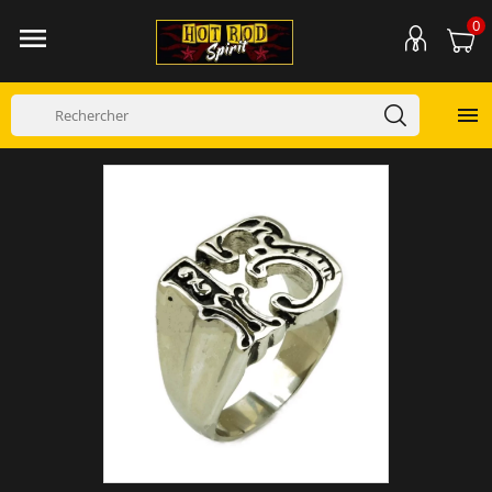
0

