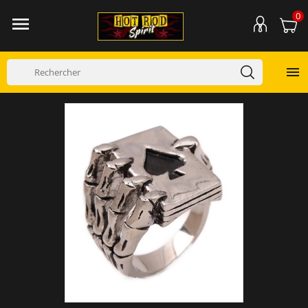
0

