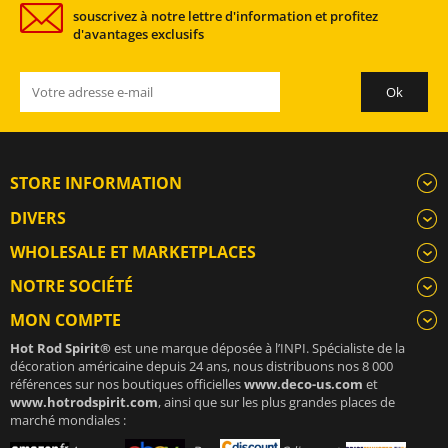
souscrivez à notre lettre d'information et profitez
d'avantages exclusifs
STORE INFORMATION
DIVERS
WHOLESALE ET MARKETPLACES
NOTRE SOCIÉTÉ
MON COMPTE
Hot Rod Spirit®
est une marque déposée à l’INPI. Spécialiste de la
décoration américaine depuis 24 ans, nous distribuons nos 8 000
références sur nos boutiques officielles
www.deco-us.com
et
www.hotrodspirit.com
, ainsi que sur les plus grandes places de
marché mondiales :