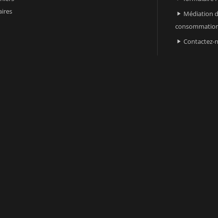
ires
Médiation d

consommatio
Contactez-
