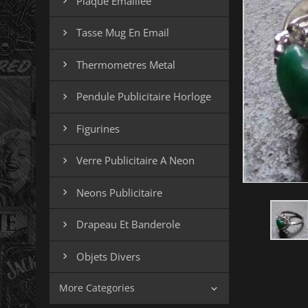
Plaque Emaillee

Tasse Mug En Email

Thermometres Metal

Pendule Publicitaire Horloge

Figurines

Verre Publicitaire A Neon

Neons Publicitaire

Drapeau Et Banderole

Objets Divers

More Categories
