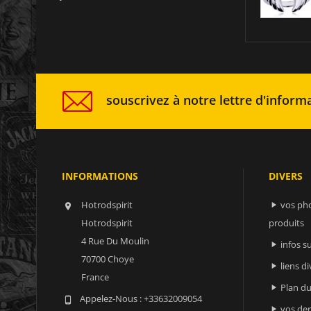
souscrivez à notre lettre d'informa
INFORMATIONS
DIVERS
Hotrodspirit
vos ph


Hotrodspirit
produits
4 Rue Du Moulin
infos 

70700 Choye
liens di

France
Plan du

Appelez-Nous :
+33632009054

vos der
