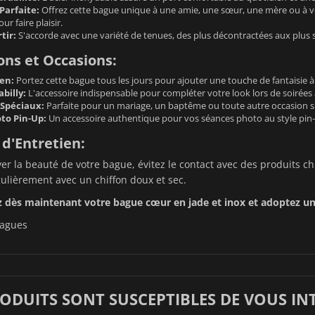
Parfaite:
Offrez cette bague unique à une amie, une sœur, une mère ou à v
r faire plaisir.
tir:
S'accorde avec une variété de tenues, des plus décontractées aux plus 
ions et Occasions:
en:
Portez cette bague tous les jours pour ajouter une touche de fantaisie à
billy:
L'accessoire indispensable pour compléter votre look lors de soirées à
Spéciaux:
Parfaite pour un mariage, un baptême ou toute autre occasion 
to Pin-Up:
Un accessoire authentique pour vos séances photo au style pin
 d'Entretien:
er la beauté de votre bague, évitez le contact avec des produits ch
ulièrement avec un chiffon doux et sec.
ès maintenant votre bague cœur en jade et inox et adoptez un sty
agues
RODUITS SONT SUSCEPTIBLES DE VOUS IN