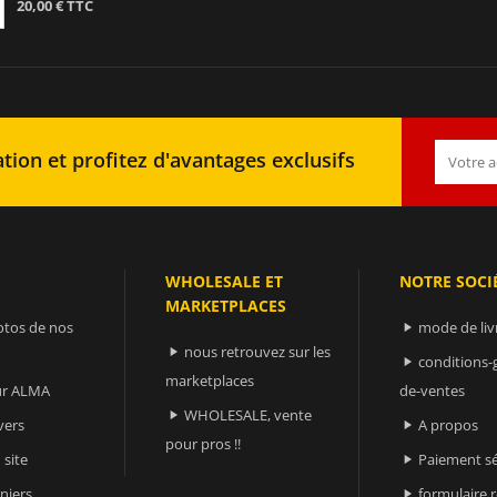
20,00 € TTC
tion et profitez d'avantages exclusifs
WHOLESALE ET
NOTRE SOCI
MARKETPLACES
otos de nos
mode de liv

nous retrouvez sur les

conditions-

marketplaces
sur ALMA
de-ventes
WHOLESALE, vente

vers
A propos

pour pros !!
 site
Paiement sé

niers
formulaire 
