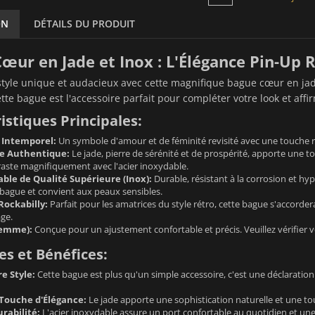
ON
DÉTAILS DU PRODUIT
œur en Jade et Inox : L'Élégance Pin-Up R
style unique et audacieux avec cette magnifique bague cœur en jade 
ette bague est l'accessoire parfait pour compléter votre look et affi
istiques Principales:
 Intemporel:
Un symbole d'amour et de féminité revisité avec une touche r
de Authentique:
Le jade, pierre de sérénité et de prospérité, apporte une t
raste magnifiquement avec l'acier inoxydable.
able de Qualité Supérieure (Inox):
Durable, résistant à la corrosion et hy
 bague et convient aux peaux sensibles.
Rockabilly:
Parfait pour les amatrices du style rétro, cette bague s'accorder
age.
(Femme):
Conçue pour un ajustement confortable et précis. Veuillez vérifier 
s et Bénéfices:
e Style:
Cette bague est plus qu'un simple accessoire, c'est une déclaration 
Touche d'Élégance:
Le jade apporte une sophistication naturelle et une to
rabilité:
L'acier inoxydable assure un port confortable au quotidien et une 