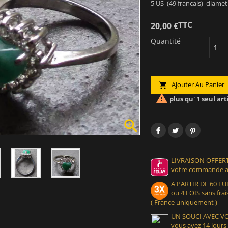
5 US (49 francais) diame
TTC
20,00 €
Quantité
Ajouter Au Panier


plus qu' 1 seul art

LIVRAISON OFFERT
votre commande at
A PARTIR DE 60 
ou 4 FOIS sans frais
( France uniquement )
UN SOUCI AVEC 
vous avez 14 jours