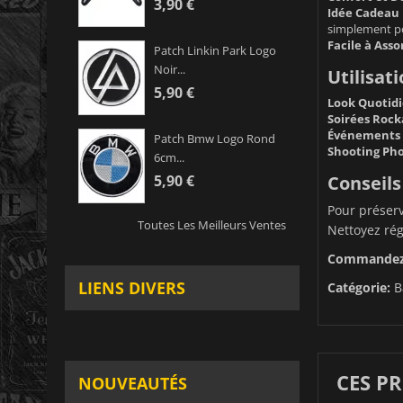
3,90 €
Idée Cadeau 
simplement pou
Facile à Assor
Patch Linkin Park Logo
Noir...
Utilisat
5,90 €
Look Quotidi
Soirées Rocka
Événements 
Patch Bmw Logo Rond
Shooting Pho
6cm...
Conseils
5,90 €
Pour préserv
Toutes Les Meilleurs Ventes
Nettoyez rég
Commandez d
LIENS DIVERS
Catégorie:
B
CES P
NOUVEAUTÉS