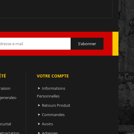
ÉTÉ
VOTRE COMPTE
raison
Informations

Personnelles
generales-
Retours Produit

Commandes

curisé
Avoirs

retractation
Adresses
