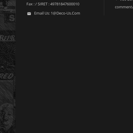
Fax :
/ SIRET : 49781847600010
commenta
Email Us:
1@deco-Us.com
