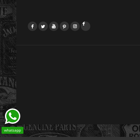
Facebook
Twitter
YouTube
Pinterest
Instagram
LinkedIn
whatsapp