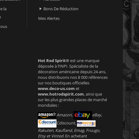
e la
Bons De Réduction

n
Mes Alertes
nous
Hot Rod Spirit®
est une marque
déposée à l’INPI. Spécialiste de la
décoration américaine depuis 24 ans,
nous distribuons nos 8 000 références
sur nos boutiques officielles
www.deco-us.com
et
www.hotrodspirit.com
, ainsi que
sur les plus grandes places de marché
mondiales :
Amazon,
eBay,
Cdiscount,
Rakuten, Kaufland, Emag, Fruugo,
Etsy et Vinted
. En achetant