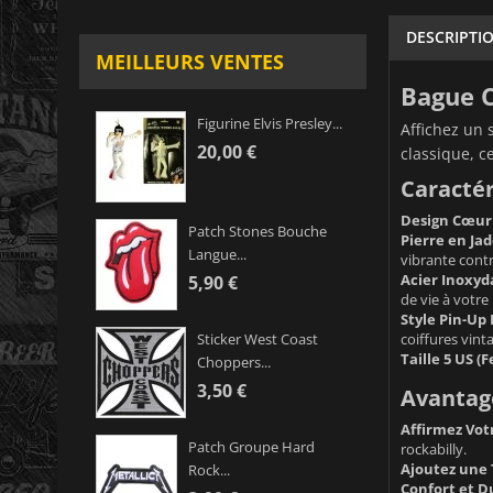
DESCRIPTI
MEILLEURS VENTES
Bague C
Figurine Elvis Presley...
Affichez un 
20,00 €
classique, c
Caractér
Design Cœur
Patch Stones Bouche
Pierre en Ja
Langue...
vibrante cont
Acier Inoxyd
5,90 €
de vie à votre
Style Pin-Up 
coiffures vint
Sticker West Coast
Taille 5 US 
Choppers...
3,50 €
Avantage
Affirmez Votr
Patch Groupe Hard
rockabilly.
Ajoutez une 
Rock...
Confort et Du