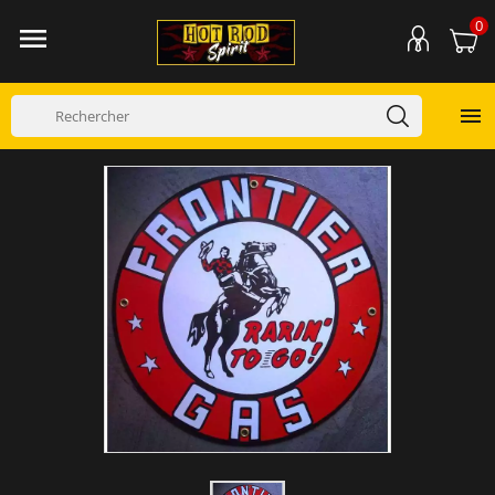
0

