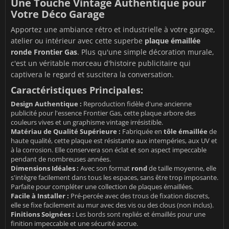
Une Touche Vintage Authentique pour
Votre Déco Garage
Apportez une ambiance rétro et industrielle à votre garage,
atelier ou intérieur avec cette superbe
plaque émaillée
ronde Frontier Gas
. Plus qu'une simple décoration murale,
c'est un véritable morceau d'histoire publicitaire qui
captivera le regard et suscitera la conversation.
Caractéristiques Principales:
Design Authentique :
Reproduction fidèle d'une ancienne
publicité pour l'essence Frontier Gas, cette plaque arbore des
couleurs vives et un graphisme vintage irrésistible.
Matériau de Qualité Supérieure :
Fabriquée en
tôle émaillée
de
haute qualité, cette plaque est résistante aux intempéries, aux UV et
à la corrosion. Elle conservera son éclat et son aspect impeccable
pendant de nombreuses années.
Dimensions Idéales :
Avec son format
rond
de taille moyenne, elle
s'intègre facilement dans tous les espaces, sans être trop imposante.
Parfaite pour compléter une collection de plaques émaillées.
Facile à Installer :
Pré-percée avec des trous de fixation discrets,
elle se fixe facilement au mur avec des vis ou des clous (non inclus).
Finitions Soignées :
Les bords sont repliés et émaillés pour une
finition impeccable et une sécurité accrue.