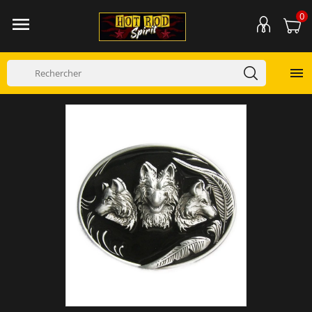
0

