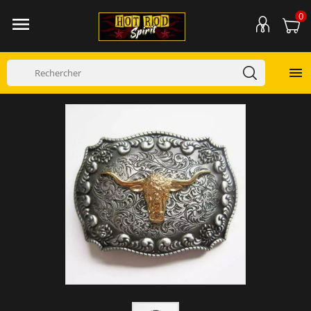
0

