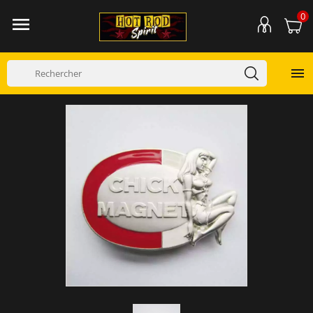
0

