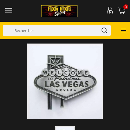
0

