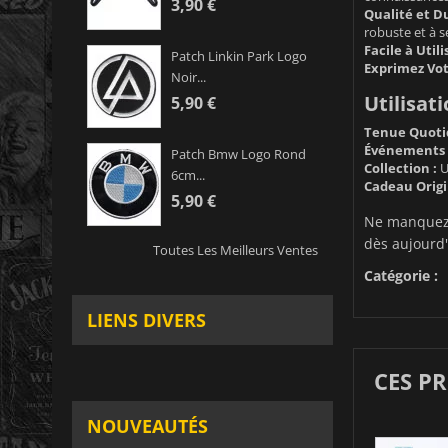
3,90 €
Qualité et Du
robuste et à s
Facile à Utili
Patch Linkin Park Logo
Exprimez Vot
Noir...
Utilisati
5,90 €
Tenue Quoti
Événements H
Patch Bmw Logo Rond
Collection :
U
6cm...
Cadeau Origi
5,90 €
Ne manquez 
dès aujourd'h
Toutes Les Meilleurs Ventes
Catégorie :
LIENS DIVERS
CES P
NOUVEAUTÉS