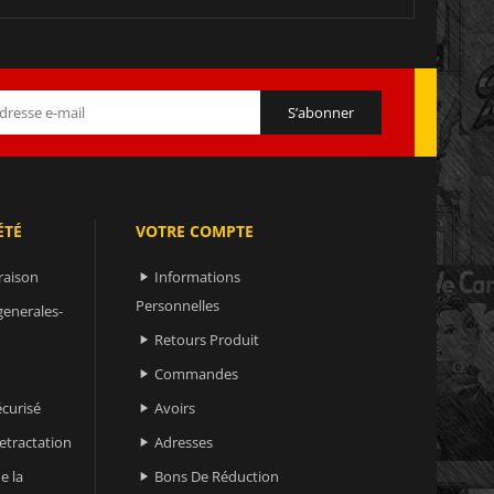
ÉTÉ
VOTRE COMPTE
raison
Informations

Personnelles
generales-
Retours Produit

Commandes

curisé
Avoirs

retractation
Adresses

e la
Bons De Réduction
