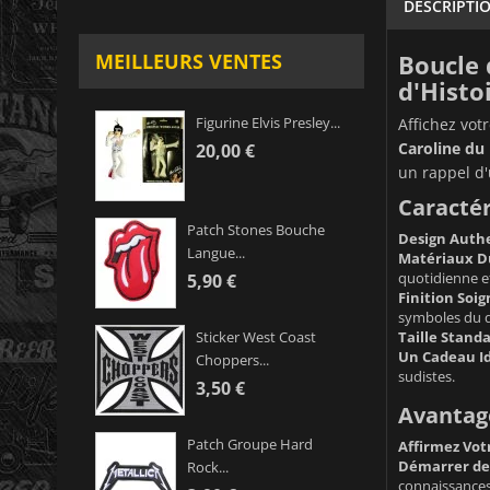
DESCRIPTI
Boucle 
MEILLEURS VENTES
d'Histoi
Figurine Elvis Presley...
Affichez vot
Caroline du 
20,00 €
un rappel d'
Caractér
Patch Stones Bouche
Design Authe
Langue...
Matériaux Du
quotidienne et
5,90 €
Finition Soig
symboles du 
Taille Standa
Sticker West Coast
Un Cadeau Id
Choppers...
sudistes.
3,50 €
Avantage
Patch Groupe Hard
Affirmez Votr
Démarrer des
Rock...
connaissances 