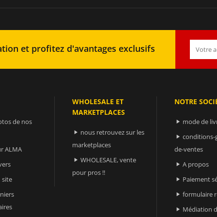
tion et profitez d'avantages exclusifs
WHOLESALE ET
NOTRE SOCI
MARKETPLACES
otos de nos
mode de liv

nous retrouvez sur les

conditions-

marketplaces
sur ALMA
de-ventes
WHOLESALE, vente

vers
A propos

pour pros !!
 site
Paiement sé

niers
formulaire 

ires
Médiation d
