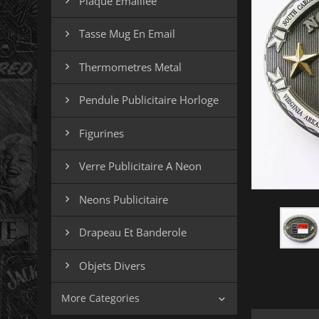
Plaque Emaillee

Tasse Mug En Email

Thermometres Metal

Pendule Publicitaire Horloge

Figurines

Verre Publicitaire A Neon

Neons Publicitaire

Drapeau Et Banderole

Objets Divers

More Categories
