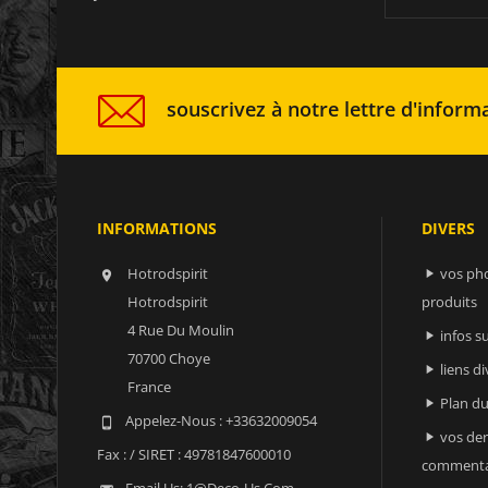
souscrivez à notre lettre d'informa
INFORMATIONS
DIVERS
Hotrodspirit
vos ph


Hotrodspirit
produits
4 Rue Du Moulin
infos 

70700 Choye
liens di

France
Plan du

Appelez-Nous :
+33632009054

vos der

Fax :
/ SIRET : 49781847600010
commenta
Email Us:
1@deco-Us.com