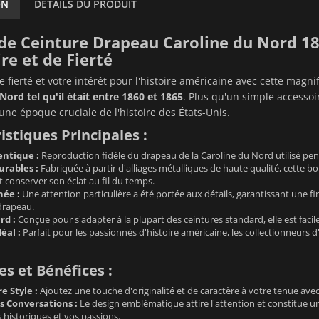
ON
DÉTAILS DU PRODUIT
de Ceinture Drapeau Caroline du Nord 1
re et de Fierté
re fierté et votre intérêt pour l'histoire américaine avec cette magn
Nord tel qu'il était entre 1860 et 1865
. Plus qu'un simple accessoi
une époque cruciale de l'histoire des États-Unis.
istiques Principales :
ntique :
Reproduction fidèle du drapeau de la Caroline du Nord utilisé pen
rables :
Fabriquée à partir d'alliages métalliques de haute qualité, cette bo
 conserver son éclat au fil du temps.
née :
Une attention particulière a été portée aux détails, garantissant une fin
drapeau.
rd :
Conçue pour s'adapter à la plupart des ceintures standard, elle est facile à 
éal :
Parfait pour les passionnés d'histoire américaine, les collectionneurs d
s et Bénéfices :
e Style :
Ajoutez une touche d'originalité et de caractère à votre tenue avec 
 Conversations :
Le design emblématique attire l'attention et constitue u
historiques et vos passions.