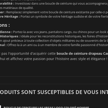
rabilité :
Investissez dans une boucle de ceinture qui vous accompagnera
es matériaux de qualité.
ser :
Remplacez simplement votre boucle de ceinture existante par celle-ci 
re Héritage :
Portez un symbole de votre héritage sudiste et de votre fierté
ons :
dienne :
Portez-la avec vos jeans, pantalons cargo, ou chinos pour un look 
istoriques :
Idéale pour les reconstitutions historiques, les foires d'hist
n ajout précieux à toute collection d'objets militaires ou de souvenirs de la 
nal :
Offrez-la à un ami ou à un membre de votre famille passionné d'histoire
pas l'opportunité d'acquérir cette
boucle de ceinture drapeau Ca
ui et affichez votre passion pour l'histoire avec style et élégance !
RODUITS SONT SUSCEPTIBLES DE VOUS IN
BOUCLE DE CEINTURE LAS VEGAS LOGO COLORÉ HOMME...