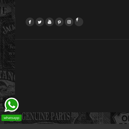
Facebook
Twitter
YouTube
Pinterest
Instagram
LinkedIn
whatsapp