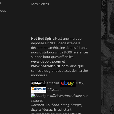
n
Mes Alertes
nous
Hot Rod Spirit®
est une marque
déposée à l’INPI. Spécialiste de la
décoration américaine depuis 24 ans,
nous distribuons nos 8 000 références
sur nos boutiques officielles
www.deco-us.com
et
www.hotrodspirit.com
, ainsi que
sur les plus grandes places de marché
mondiales :
Amazon,
eBay,
Cdiscount,
Rakuten, Kaufland, Emag, Fruugo,
Etsy et Vinted
. En achetant
directement sur nos sites officiels,