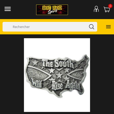
0

