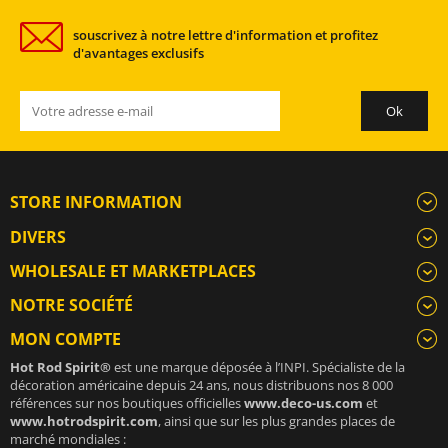
souscrivez à notre lettre d'information et profitez
d'avantages exclusifs
STORE INFORMATION
DIVERS
WHOLESALE ET MARKETPLACES
NOTRE SOCIÉTÉ
MON COMPTE
Hot Rod Spirit®
est une marque déposée à l’INPI. Spécialiste de la
décoration américaine depuis 24 ans, nous distribuons nos 8 000
références sur nos boutiques officielles
www.deco-us.com
et
www.hotrodspirit.com
, ainsi que sur les plus grandes places de
marché mondiales :