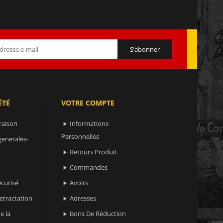
ÉTÉ
VOTRE COMPTE
raison
Informations

Personnelles
generales-
Retours Produit

Commandes

curisé
Avoirs

retractation
Adresses

e la
Bons De Réduction
