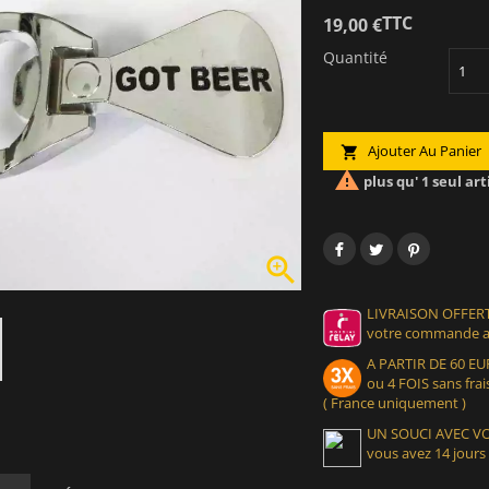
TTC
19,00 €
Quantité
Ajouter Au Panier


plus qu' 1 seul art

LIVRAISON OFFERT
votre commande at
A PARTIR DE 60 
ou 4 FOIS sans frais
( France uniquement )
UN SOUCI AVEC 
vous avez 14 jours