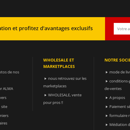
tion et profitez d'avantages exclusifs
WHOLESALE ET
NOTRE SOCI
MARKETPLACES
otos de nos
mode de liv

nous retrouvez sur les

conditions-

marketplaces
sur ALMA
de-ventes
WHOLESALE, vente

vers
A propos

pour pros !!
 site
Paiement sé

niers
formulaire 

ires
Médiation d
