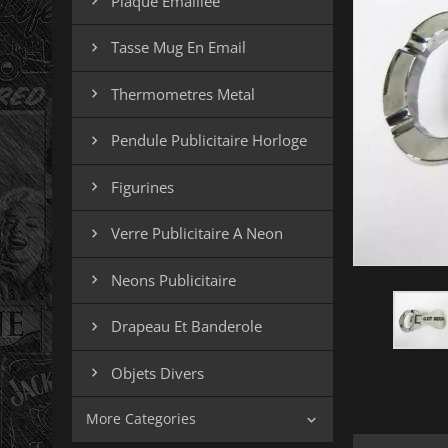
Plaque Emaillee

Tasse Mug En Email

Thermometres Metal

Pendule Publicitaire Horloge

Figurines

Verre Publicitaire A Neon

Neons Publicitaire

Drapeau Et Banderole

Objets Divers

More Categories
