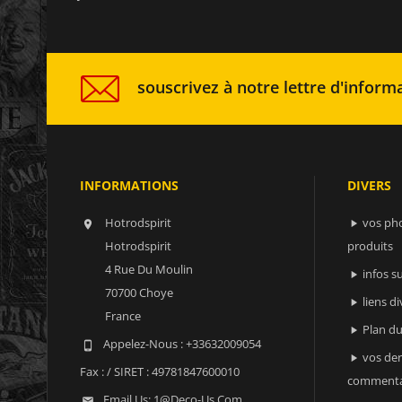
souscrivez à notre lettre d'informa
INFORMATIONS
DIVERS
Hotrodspirit
vos ph


Hotrodspirit
produits
4 Rue Du Moulin
infos 

70700 Choye
liens di

France
Plan du

Appelez-Nous :
+33632009054

vos der

Fax :
/ SIRET : 49781847600010
commenta
Email Us:
1@deco-Us.com
