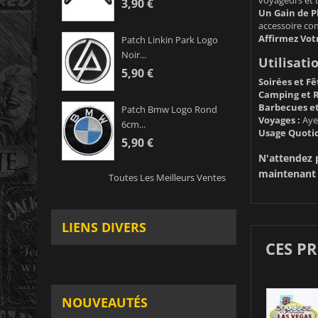
3,90 €
Un Gain de Pl
accessoire co
Affirmez Votr
Patch Linkin Park Logo
Noir...
Utilisati
5,90 €
Soirées et Fê
Camping et 
Barbecues et
Patch Bmw Logo Rond
Voyages :
Ayez
6cm...
Usage Quotid
5,90 €
N'attendez 
maintenant e
Toutes Les Meilleurs Ventes
LIENS DIVERS
CES P
NOUVEAUTÉS