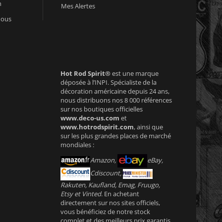
n
Mes Alertes
nous
Hot Rod Spirit®
est une marque
déposée à l’INPI. Spécialiste de la
décoration américaine depuis 24 ans,
nous distribuons nos 8 000 références
sur nos boutiques officielles
www.deco-us.com
et
www.hotrodspirit.com
, ainsi que
sur les plus grandes places de marché
mondiales :
Amazon,
eBay,
Cdiscount,
Rakuten, Kaufland, Emag, Fruugo,
Etsy et Vinted
. En achetant
directement sur nos sites officiels,
vous bénéficiez de notre stock
complet et des meilleurs prix garantis.