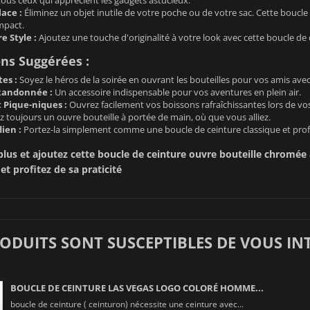
ace :
Éliminez un objet inutile de votre poche ou de votre sac. Cette boucle
mpact.
e Style :
Ajoutez une touche d'originalité à votre look avec cette boucle de c
ons Suggérées :
tes :
Soyez le héros de la soirée en ouvrant les bouteilles pour vos amis avec 
Randonnée :
Un accessoire indispensable pour vos aventures en plein air.
 Pique-niques :
Ouvrez facilement vos boissons rafraîchissantes lors de vos
 toujours un ouvre bouteille à portée de main, où que vous alliez.
ien :
Portez-la simplement comme une boucle de ceinture classique et profit
plus et ajoutez cette boucle de ceinture ouvre bouteille chromée
t profitez de sa praticité
RODUITS SONT SUSCEPTIBLES DE VOUS IN
BOUCLE DE CEINTURE LAS VEGAS LOGO COLORÉ HOMME...
boucle de ceinture ( ceinturon) nécessite une ceinture avec...