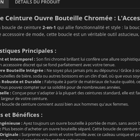
ON
DÉTAILS DU PRODUIT
e Ceinture Ouvre Bouteille Chromée : L'Acces
a boucle de ceinture
2-en-1
qui allie fonctionnalité et style : la bo
 accessoire de mode, cette boucle est un véritable outil astucieux,
stiques Principales :
nt et Intemporel :
Son fini chromé brillant lui confère une allure sophistiqu
Un accessoire discret qui se fond parfaitement avec votre tenue.
re Bouteille Intégrée :
Ne soyez plus jamais pris au dépourvu ! Grâce à so
outeilles de bière, soda ou autres boissons en un clin d'œil, où que vous soy
 Robuste et Durable :
Fabriquée à partir de matériaux de haute qualité, ce
Vous pouvez compter sur sa solidité pour de nombreuses années.
elle :
Conçue pour s'adapter à la plupart des ceintures standard, elle est faci
largeur de votre ceinture.
 boucle de ceinture convient aussi bien aux hommes qu'aux femmes.
 et Bénéfices :
Ingénieuse :
Ayez toujours un ouvre bouteille à portée de main, sans avoir 
:
Plus besoin d'acheter un ouvre bouteille séparé. Cette boucle de ceinture r
Originale :
Surprenez vos amis et votre famille avec ce cadeau unique et pra
ous ceux qui apprécient les gadgets astucieux.