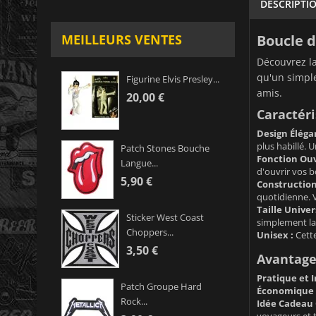
DESCRIPTI
Boucle d
MEILLEURS VENTES
Découvrez l
qu'un simple
Figurine Elvis Presley...
amis.
20,00 €
Caractéri
Design Éléga
plus habillé. 
Patch Stones Bouche
Fonction Ouv
Langue...
d'ouvrir vos b
5,90 €
Construction
quotidienne. 
Taille Univers
Sticker West Coast
simplement la 
Choppers...
Unisex :
Cette
3,50 €
Avantages
Pratique et 
Patch Groupe Hard
Économique 
Rock...
Idée Cadeau 
voyageurs et t