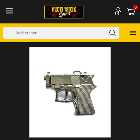
0

