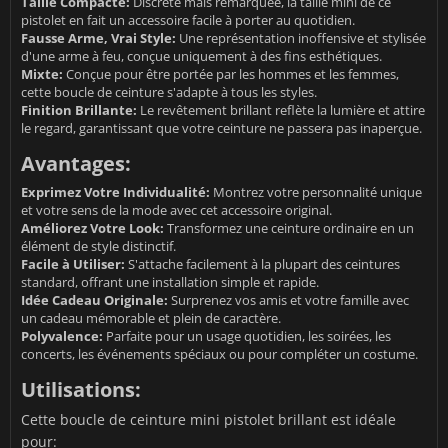
Taille Compacte:
Discrète mais remarquée, la taille mini de ce
pistolet en fait un accessoire facile à porter au quotidien.
Fausse Arme, Vrai Style:
Une représentation inoffensive et stylisée
d'une arme à feu, conçue uniquement à des fins esthétiques.
Mixte:
Conçue pour être portée par les hommes et les femmes,
cette boucle de ceinture s'adapte à tous les styles.
Finition Brillante:
Le revêtement brillant reflète la lumière et attire
le regard, garantissant que votre ceinture ne passera pas inaperçue.
Avantages:
Exprimez Votre Individualité:
Montrez votre personnalité unique
et votre sens de la mode avec cet accessoire original.
Améliorez Votre Look:
Transformez une ceinture ordinaire en un
élément de style distinctif.
Facile à Utiliser:
S'attache facilement à la plupart des ceintures
standard, offrant une installation simple et rapide.
Idée Cadeau Originale:
Surprenez vos amis et votre famille avec
un cadeau mémorable et plein de caractère.
Polyvalence:
Parfaite pour un usage quotidien, les soirées, les
concerts, les événements spéciaux ou pour compléter un costume.
Utilisations:
Cette boucle de ceinture mini pistolet brillant est idéale
pour: