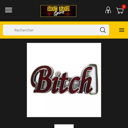
0

