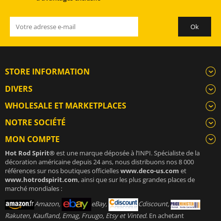
STORE INFORMATION
DIVERS
WHOLESALE ET MARKETPLACES
NOTRE SOCIÉTÉ
MON COMPTE
Hot Rod Spirit®
est une marque déposée à l’INPI. Spécialiste de la
décoration américaine depuis 24 ans, nous distribuons nos 8 000
références sur nos boutiques officielles
www.deco-us.com
et
www.hotrodspirit.com
, ainsi que sur les plus grandes places de
marché mondiales :
Amazon,
eBay,
Cdiscount,
Rakuten, Kaufland, Emag, Fruugo, Etsy et Vinted
. En achetant