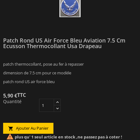
Patch Rond US Air Force Bleu Aviation 7.5 Cm
Ecusson Thermocollant Usa Drapeau
patch thermocollant, pose au fer à repasser
dimension de 7.5 cm pour ce modèle
patch rond US air force bleu
TTC
5,90 €
Quantité
Ajouter Au Panier


plus qu' 1 seul article en stock ,ne passez pas à coter !