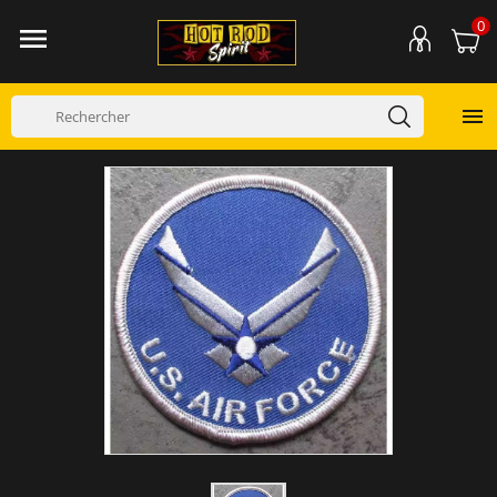
0

