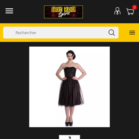
0

