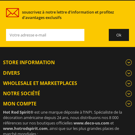
souscrivez à notre lettre d'information et profitez
d'avantages exclusifs
STORE INFORMATION
DIVERS
WHOLESALE ET MARKETPLACES
NOTRE SOCIÉTÉ
MON COMPTE
Hot Rod Spirit®
est une marque déposée à l’INPI. Spécialiste de la
décoration américaine depuis 24 ans, nous distribuons nos 8 000
références sur nos boutiques officielles
www.deco-us.com
et
www.hotrodspirit.com
, ainsi que sur les plus grandes places de
marché mondiales :