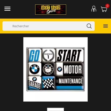
0

