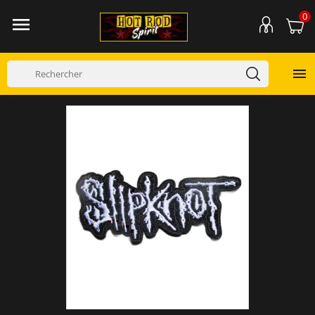
0

