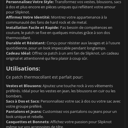
Personnalisez Votre Style:
Transformez vos vestes, blousons, sacs
à dos et plus encore en pièces uniques qui reflètent votre amour
pour Slipknot.
Affirmez Votre Identité:
Montrez votre appartenance à la
communauté des fans de hard rock et de metal.
Installation Facile et Rapide:
Pas besoin de compétences en
couture, le patch se fixe en quelques minutes grâce à son dos
thermocollant.
Durable et Résistant:
Conçu pour résister aux lavages et à l'usure
quotidienne, pour un look impeccable pendant longtemps.
Cadeau Idéal:
Offrez ce patch à un ami fan de Slipknot, un cadeau
original et attentionné qui fera plaisir à coup sûr.
Utilisations:
Ce patch thermocollant est parfait pour:
Vestes et Blousons:
Ajoutez une touche rock à vos vêtements
préférés. Idéal pour les vestes en jean, les blousons en cuir ou les
bombers.
Sacs à Dos et Sacs:
Personnalisez votre sac à dos ou votre sac avec
votre groupe préféré.
Pantalons et Jeans:
Customisez vos pantalons ou jeans pour un
look unique et rebelle.
Casquettes et Bonnets:
Affichez votre passion pour Slipknot
même sur vos accessoires de tête.