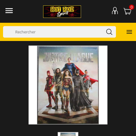
0

