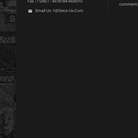
Fax :
/ SIRET : 49781847600010
commenta
Email Us:
1@deco-Us.com
