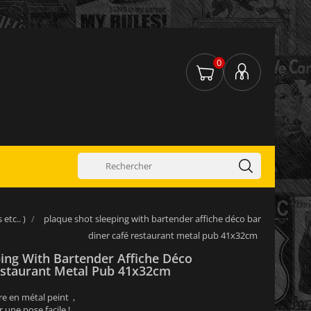
0
etc.. )
plaque shot sleeping with bartender affiche déco bar
diner café restaurant metal pub 41x32cm
ing With Bartender Affiche Déco
estaurant Metal Pub 41x32cm
re en métal peint ,
 une pose facile !