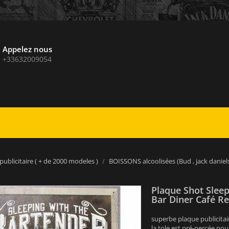
Appelez nous
+33632009054
publicitaire ( + de 2000 modeles )
BOISSONS alcoolisées (Bud , jack daniels 
Plaque Shot Sleep
Bar Diner Café R
superbe plaque publicitai
la tole est pré-percée pour