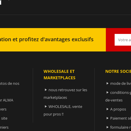
tion et profitez d'avantages exclusifs
WHOLESALE ET
NOTRE SOCI
MARKETPLACES
otos de nos
mode de liv

nous retrouvez sur les

conditions-

marketplaces
sur ALMA
de-ventes
WHOLESALE, vente

vers
A propos

pour pros !!
 site
Paiement sé

niers
formulaire 
