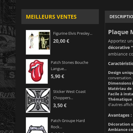
MEILLEURS VENTES
DESCRIPTI
Plaque M
Figurine Elvis Presley...
20,00 €
Apportez une
décorative 
ambiance con
Patch Stones Bouche
Caractéristi
Langue...
Design uniqu
5,90 €
conversation.
Dimensions i
Matériau de 
Sticker West Coast
Facile à insta
Choppers...
Thématique B
d'autres affich
3,50 €
Avantages :
Patch Groupe Hard
Décoration o
Rock...
Ambiance con