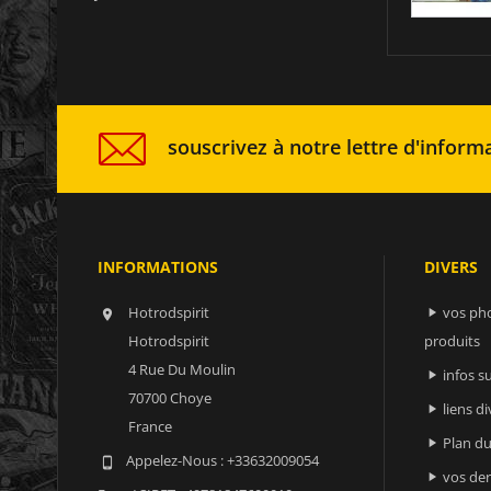
souscrivez à notre lettre d'informa
INFORMATIONS
DIVERS
Hotrodspirit
vos ph


Hotrodspirit
produits
4 Rue Du Moulin
infos 

70700 Choye
liens di

France
Plan du

Appelez-Nous :
+33632009054

vos der
