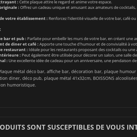
ttrayant :
Cette plaque attire le regard et anime votre espace.
riginale :
Offrez un cadeau unique et amusant aux amateurs de cocktails, 
de votre établissement :
Renforcez l'identité visuelle de votre bar, café o
:
e bar et pub :
Parfaite pour embellir les murs de votre bar, en créant une 
de diner et café :
Apporte une touche d'humour et de convivialité à votr
e restaurant :
Idéale pour les restaurants proposant des cocktails ou une
ntérieure :
Peut également être utilisée pour décorer un salon, une salle de
al :
Une excellente idée de cadeau pour un anniversaire, une pendaison de c
laque métal déco bar, affiche bar, décoration bar, plaque humour
tion diner, déco pub, plaque métal 41x32cm, BOISSONS alcoolisées
ion humoristique.
RODUITS SONT SUSCEPTIBLES DE VOUS IN