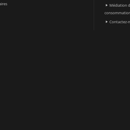
ires
Médiation d

consommatio
Contactez-
