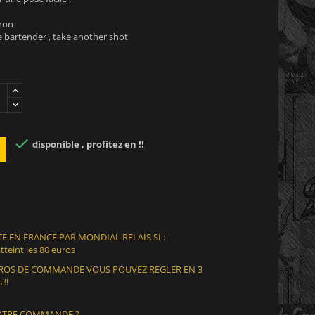
ron
e bartender , take another shot

disponible , profitez en !!
E EN FRANCE PAR MONDIAL RELAIS SI :
teint les 80 euros
EUROS DE COMMANDE VOUS POUVEZ REGLER EN 3
 !!
VOTRE COMMANDE ?