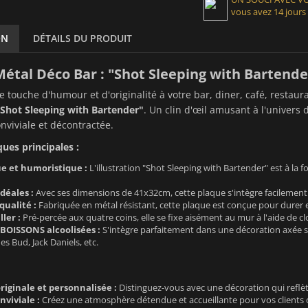
vous avez 14 jours
ON
DÉTAILS DU PRODUIT
étal Déco Bar : "Shot Sleeping with Bartende
 touche d'humour et d'originalité à votre bar, diner, café, restau
"Shot Sleeping with Bartender"
. Un clin d'œil amusant à l'univers 
viviale et décontractée.
ques principales :
e et humoristique :
L'illustration "Shot Sleeping with Bartender" est à la foi
déales :
Avec ses dimensions de 41x32cm, cette plaque s'intègre facilement
qualité :
Fabriquée en métal résistant, cette plaque est conçue pour durer e
ller :
Pré-percée aux quatre coins, elle se fixe aisément au mur à l'aide de 
OISSONS alcoolisées :
S'intègre parfaitement dans une décoration axée s
es Bud, Jack Daniels, etc.
riginale et personnalisée :
Distinguez-vous avec une décoration qui reflèt
viviale :
Créez une atmosphère détendue et accueillante pour vos clients o