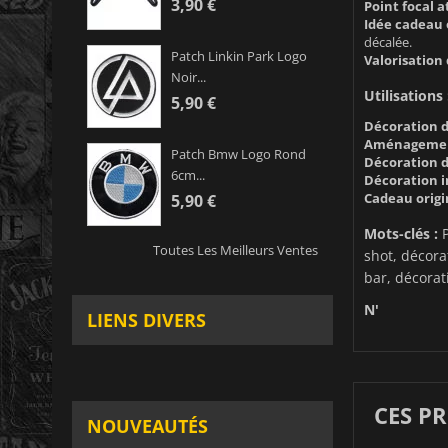
3,90 €
Point focal a
Idée cadeau o
décalée.
Patch Linkin Park Logo
Valorisation 
Noir...
Utilisations 
5,90 €
Décoration d
Aménagement 
Patch Bmw Logo Rond
Décoration d
6cm...
Décoration i
Cadeau origin
5,90 €
Mots-clés :
P
Toutes Les Meilleurs Ventes
shot, décora
bar, décorat
N'
LIENS DIVERS
CES P
NOUVEAUTÉS