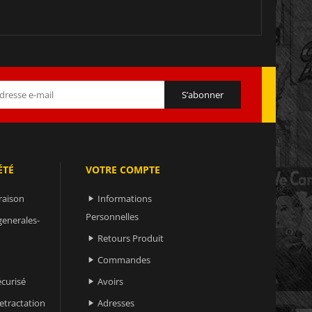
ÉTÉ
VOTRE COMPTE
raison
Informations

Personnelles
generales-
Retours Produit

Commandes

curisé
Avoirs

retractation
Adresses
