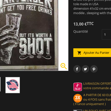
tole made in USA
dimension 41x32 cm envi
modèle , sleeping with th
TTC
13,00 €
Quantité
Ajouter Au Panier


LIVRAISON OFFERT
votre commande at
A PARTIR DE 60 
ou 4 FOIS sans frais
( France uniquement )
UN SOUCI AVEC 