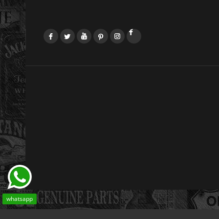
Facebook
Twitter
YouTube
Pinterest
Instagram
LinkedIn
whatsapp