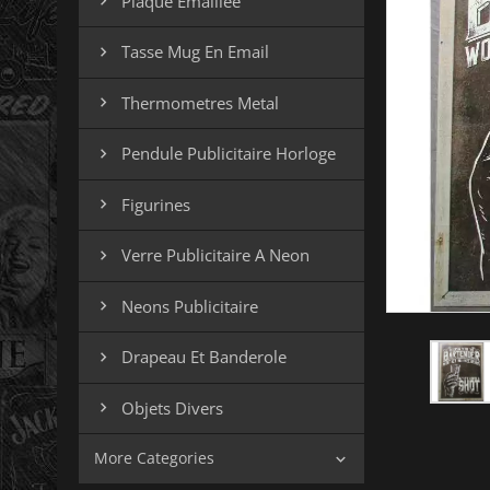
Plaque Emaillee

Tasse Mug En Email

Thermometres Metal

Pendule Publicitaire Horloge

Figurines

Verre Publicitaire A Neon

Neons Publicitaire

Drapeau Et Banderole

Objets Divers

More Categories
