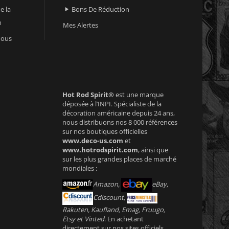
e la
Bons De Réduction

n
Mes Alertes
nous
Hot Rod Spirit®
est une marque
déposée à l’INPI. Spécialiste de la
décoration américaine depuis 24 ans,
nous distribuons nos 8 000 références
sur nos boutiques officielles
www.deco-us.com
et
www.hotrodspirit.com
, ainsi que
sur les plus grandes places de marché
mondiales :
Amazon,
eBay,
Cdiscount,
Rakuten, Kaufland, Emag, Fruugo,
Etsy et Vinted
. En achetant
directement sur nos sites officiels,