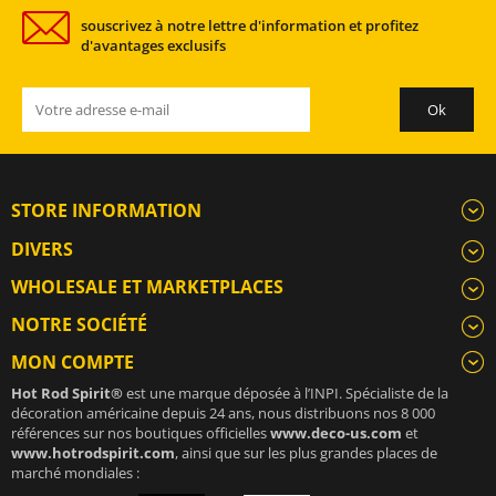
souscrivez à notre lettre d'information et profitez
d'avantages exclusifs
STORE INFORMATION
DIVERS
WHOLESALE ET MARKETPLACES
NOTRE SOCIÉTÉ
MON COMPTE
Hot Rod Spirit®
est une marque déposée à l’INPI. Spécialiste de la
décoration américaine depuis 24 ans, nous distribuons nos 8 000
références sur nos boutiques officielles
www.deco-us.com
et
www.hotrodspirit.com
, ainsi que sur les plus grandes places de
marché mondiales :