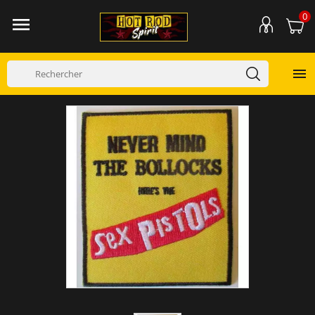
0

