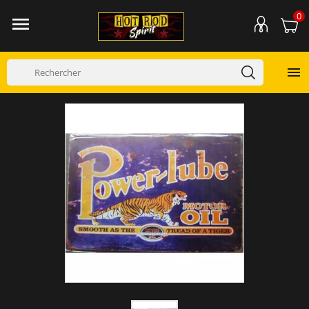
0

