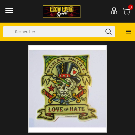
0

