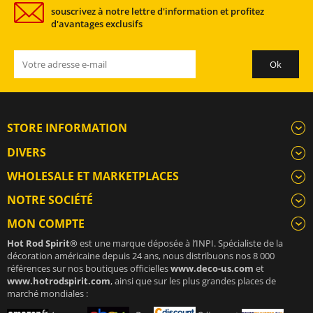
souscrivez à notre lettre d'information et profitez
d'avantages exclusifs
STORE INFORMATION
DIVERS
WHOLESALE ET MARKETPLACES
NOTRE SOCIÉTÉ
MON COMPTE
Hot Rod Spirit®
est une marque déposée à l’INPI. Spécialiste de la
décoration américaine depuis 24 ans, nous distribuons nos 8 000
références sur nos boutiques officielles
www.deco-us.com
et
www.hotrodspirit.com
, ainsi que sur les plus grandes places de
marché mondiales :