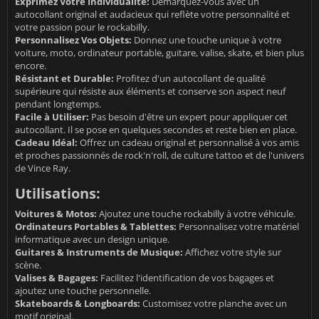
Exprimez Votre Individualité:
Démarquez-vous avec un
autocollant original et audacieux qui reflète votre personnalité et
votre passion pour le rockabilly.
Personnalisez Vos Objets:
Donnez une touche unique à votre
voiture, moto, ordinateur portable, guitare, valise, skate, et bien plus
encore.
Résistant et Durable:
Profitez d'un autocollant de qualité
supérieure qui résiste aux éléments et conserve son aspect neuf
pendant longtemps.
Facile à Utiliser:
Pas besoin d'être un expert pour appliquer cet
autocollant. Il se pose en quelques secondes et reste bien en place.
Cadeau Idéal:
Offrez un cadeau original et personnalisé à vos amis
et proches passionnés de rock'n'roll, de culture tattoo et de l'univers
de Vince Ray.
Utilisations:
Voitures & Motos:
Ajoutez une touche rockabilly à votre véhicule.
Ordinateurs Portables & Tablettes:
Personnalisez votre matériel
informatique avec un design unique.
Guitares & Instruments de Musique:
Affichez votre style sur
scène.
Valises & Bagages:
Facilitez l'identification de vos bagages et
ajoutez une touche personnelle.
Skateboards & Longboards:
Customisez votre planche avec un
motif original.