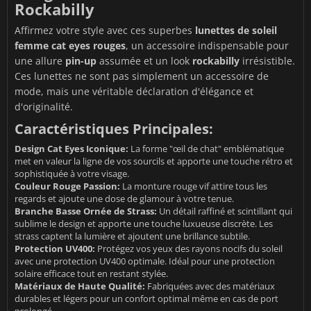
Rockabilly
Affirmez votre style avec ces superbes
lunettes de soleil
femme cat eyes rouges
, un accessoire indispensable pour
une allure
pin-up
assumée et un look
rockabilly
irrésistible.
Ces lunettes ne sont pas simplement un accessoire de
mode, mais une véritable déclaration d'élégance et
d'originalité.
Caractéristiques Principales:
Design Cat Eyes Iconique:
La forme "œil de chat" emblématique
met en valeur la ligne de vos sourcils et apporte une touche rétro et
sophistiquée à votre visage.
Couleur Rouge Passion:
La monture rouge vif attire tous les
regards et ajoute une dose de glamour à votre tenue.
Branche Basse Ornée de Strass:
Un détail raffiné et scintillant qui
sublime le design et apporte une touche luxueuse discrète. Les
strass captent la lumière et ajoutent une brillance subtile.
Protection UV400:
Protégez vos yeux des rayons nocifs du soleil
avec une protection UV400 optimale. Idéal pour une protection
solaire efficace tout en restant stylée.
Matériaux de Haute Qualité:
Fabriquées avec des matériaux
durables et légers pour un confort optimal même en cas de port
prolongé.