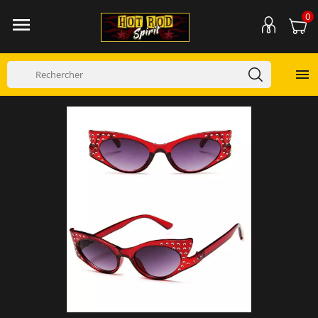
0

