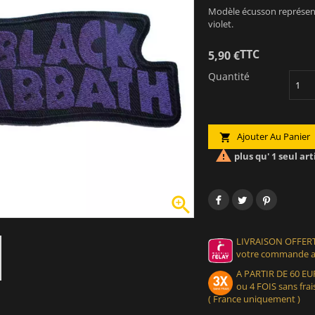
Modèle écusson représent
violet.
TTC
5,90 €
Quantité
Ajouter Au Panier


plus qu' 1 seul art

LIVRAISON OFFERT
votre commande at
A PARTIR DE 60 
ou 4 FOIS sans frais
( France uniquement )