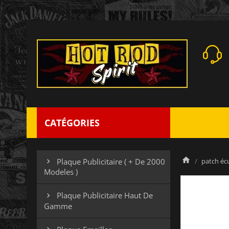
CATÉGORIES
patch éc
Plaque Publicitaire ( + De 2000

Modeles )
Plaque Publicitaire Haut De

Gamme