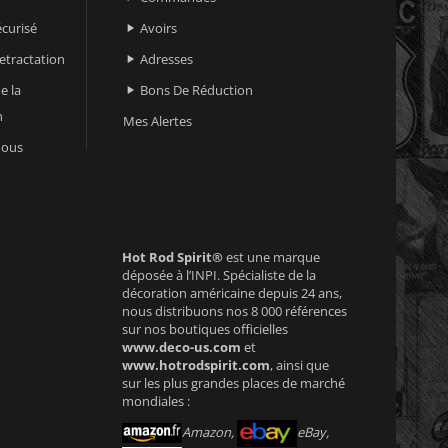
curisé
Avoirs

retractation
Adresses

e la
Bons De Réduction

n
Mes Alertes
nous
Hot Rod Spirit®
est une marque
déposée à l’INPI. Spécialiste de la
décoration américaine depuis 24 ans,
nous distribuons nos 8 000 références
sur nos boutiques officielles
www.deco-us.com
et
www.hotrodspirit.com
, ainsi que
sur les plus grandes places de marché
mondiales :
Amazon,
eBay,