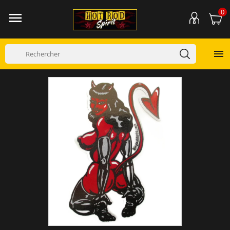
0

