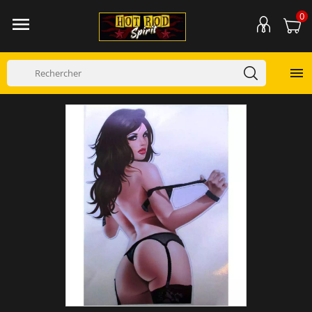
0

