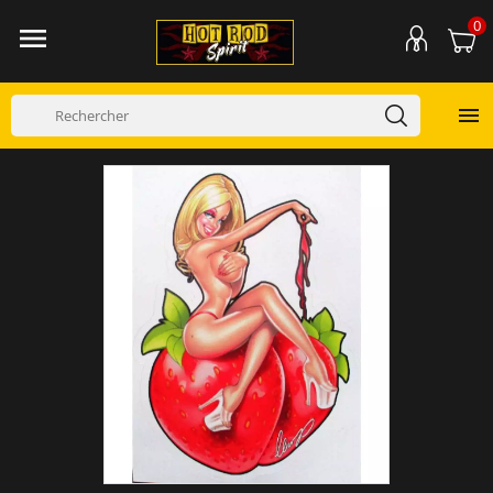
0

