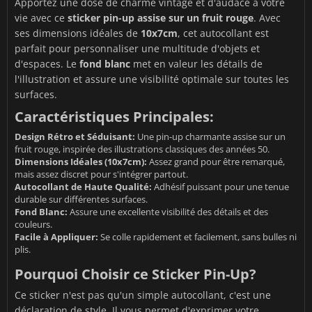
Apportez une dose de charme vintage et d'audace à votre
vie avec ce
sticker pin-up assise sur un fruit rouge
. Avec
ses dimensions idéales de
10x7cm
, cet autocollant est
parfait pour personnaliser une multitude d'objets et
d'espaces. Le
fond blanc
met en valeur les détails de
l'illustration et assure une visibilité optimale sur toutes les
surfaces.
Caractéristiques Principales:
Design Rétro et Séduisant:
Une pin-up charmante assise sur un
fruit rouge, inspirée des illustrations classiques des années 50.
Dimensions Idéales (10x7cm):
Assez grand pour être remarqué,
mais assez discret pour s'intégrer partout.
Autocollant de Haute Qualité:
Adhésif puissant pour une tenue
durable sur différentes surfaces.
Fond Blanc:
Assure une excellente visibilité des détails et des
couleurs.
Facile à Appliquer:
Se colle rapidement et facilement, sans bulles ni
plis.
Pourquoi Choisir ce Sticker Pin-Up?
Ce sticker n'est pas qu'un simple autocollant, c'est une
déclaration de style. Il vous permet d'exprimer votre