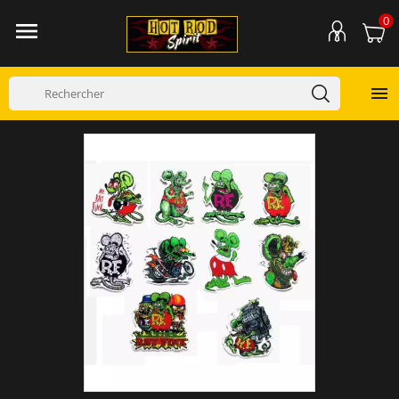
0

