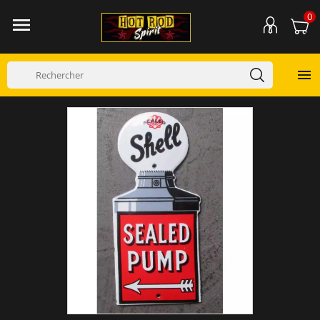
0

