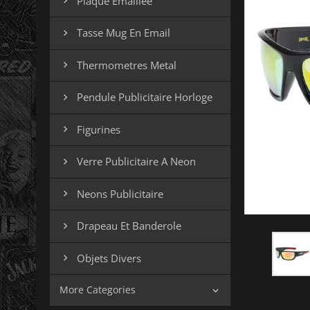
Plaque Emaillee

Tasse Mug En Email

Thermometres Metal

Pendule Publicitaire Horloge

Figurines

Verre Publicitaire A Neon

Neons Publicitaire

Drapeau Et Banderole

Objets Divers

More Categories
