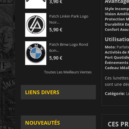
Avantage
3,90 €
Style Incomp
Vision Améli
Patch Linkin Park Logo
Protection 
Noir...
Durabilité E
5,90 €
Confort Assu
Utilisati
Patch Bmw Logo Rond
Moto:
Parfaite
6cm...
Activités de P
Port Quotidi
5,90 €
Événements 
Cadeau Idéal
Toutes Les Meilleurs Ventes
Ces lunettes
sont une déc
LIENS DIVERS
Catégorie:
L
NOUVEAUTÉS
CES P