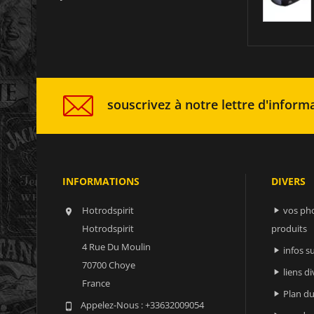
souscrivez à notre lettre d'informa
INFORMATIONS
DIVERS
Hotrodspirit
vos ph


Hotrodspirit
produits
4 Rue Du Moulin
infos 

70700 Choye
liens di

France
Plan du

Appelez-Nous :
+33632009054
