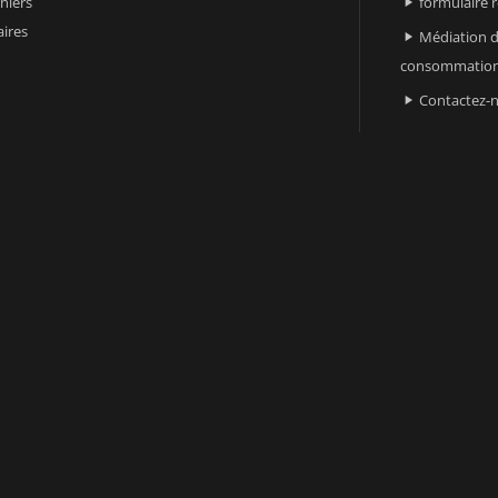
niers
formulaire 

ires
Médiation d

consommatio
Contactez-
