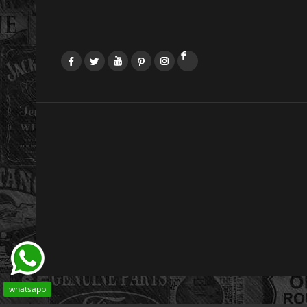
Facebook
Twitter
YouTube
Pinterest
Instagram
LinkedIn
whatsapp