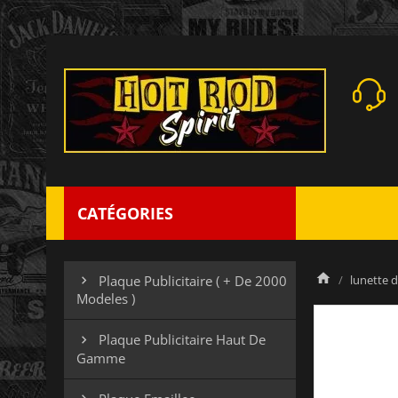
CATÉGORIES
lunette d
Plaque Publicitaire ( + De 2000

Modeles )
Plaque Publicitaire Haut De

Gamme