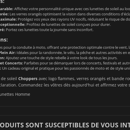
s:
arable:
Affichez votre personnalité unique avec ces lunettes de soleil au loo
orée:
Les verres orangés optimisent la vision dans diverses conditions d'écla
Maximale:
Protégez vos yeux des rayons UV nocifs, réduisant le risque de d
xceptionnelle:
Profitez de lunettes de soleil conçues pour durer.
ré:
Portez ces lunettes toute la journée sans inconfort.
ons:
s pour la conduite à moto, offrant une protection optimale contre le vent, la 
lein Air:
Idéales pour la randonnée, le vélo, la pêche et autres activités en e
en:
Ajoutez une touche de style rebelle à votre look de tous les jours.
et Concerts:
Parfaites pour se démarquer lors de concerts, festivals et au
:
Un cadeau original et pratique pour les passionnés de moto et de style un
 de soleil
Choppers
avec logo flammes, verres orangés et bande ro
laration. Commandez les vôtres dès aujourd'hui et affirmez votre s
unettes Homme
RODUITS SONT SUSCEPTIBLES DE VOUS IN