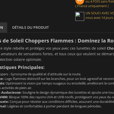
ou 4 FOIS sans frais
( France uniquement )
UN SOUCI AVEC 
vous avez 14 jours
ON
DÉTAILS DU PRODUIT
 de Soleil Choppers Flammes : Dominez la Ro
re style rebelle et protégez vos yeux avec ces lunettes de soleil
Cho
 amateurs de sensations fortes, et tous ceux qui veulent se déma
tection solaire optimale.
stiques Principales:
pers - Synonyme de qualité et d'attitude sur la route.
ue:
Logo flammes distinctif sur les branches, pour un look agressif et reconn
és:
Optimisent la vision par temps nuageux ou ensoleillé, améliorant le cont
 activités de plein air.
 Audacieuse:
Souligne le design dynamique des lunettes et ajoute une touc
V400:
Bloque 100% des rayons UVA et UVB nocifs, protégeant vos yeux du so
uste:
Conçue pour résister aux conditions difficiles, assurant une durabilité
mal:
Légères et confortables à porter pendant de longues périodes.