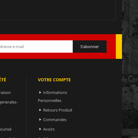
ÉTÉ
VOTRE COMPTE
raison
Informations

Personnelles
generales-
Retours Produit

Commandes

curisé
Avoirs
