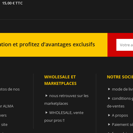
15,00 € TTC
tion et profitez d'avantages exclusifs
WHOLESALE ET
NOTRE SOCI
MARKETPLACES
otos de nos
mode de liv

nous retrouvez sur les

conditions-

marketplaces
sur ALMA
de-ventes
WHOLESALE, vente

vers
A propos

pour pros !!
 site
Paiement sé
