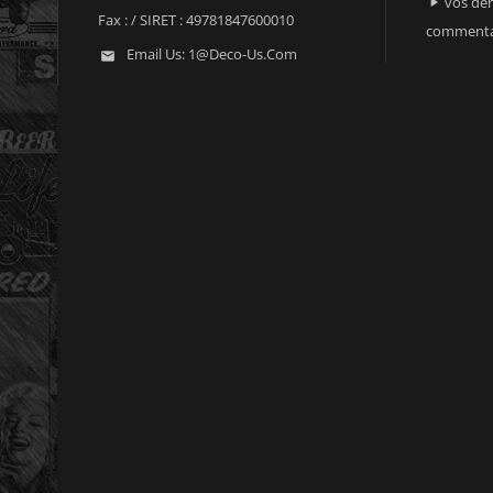
vos der

Fax :
/ SIRET : 49781847600010
commenta
Email Us:
1@deco-Us.com
