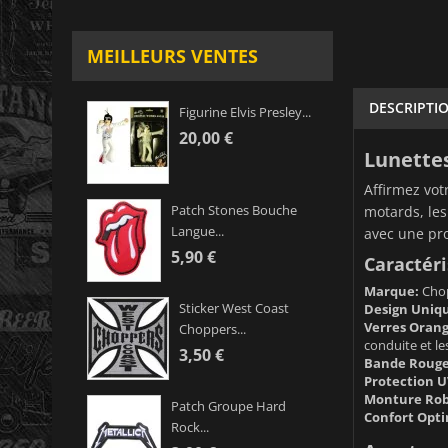
MEILLEURS VENTES
DESCRIPTI
Figurine Elvis Presley...
20,00 €
Lunettes
Affirmez vot
Patch Stones Bouche
motards, les
Langue...
avec une pro
5,90 €
Caractéri
Marque:
Chop
Sticker West Coast
Design Uniq
Verres Orang
Choppers...
conduite et les
3,50 €
Bande Rouge
Protection U
Monture Rob
Patch Groupe Hard
Confort Opti
Rock...