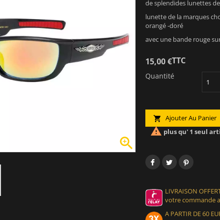
de splendides lunettes de s
lunette de la marques ch
orangé -doré
avec une bande rouge sur
TTC
15,00 €
Quantité
Ajouter Au Panier


plus qu' 1 seul art

LIVRAISON OFFERT
votre commande at
A PARTIR DE 60 