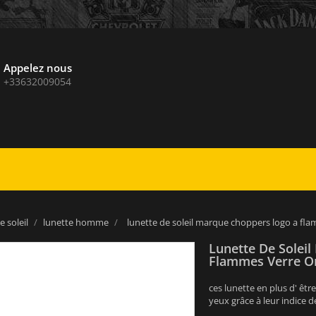
Appelez nous
+33632009054
e soleil
lunette homme
lunette de soleil marque choppers logo a fl
Lunette De Solei
Flammes Verre O
ces lunette en plus d' êtr
yeux grâce à leur indice 