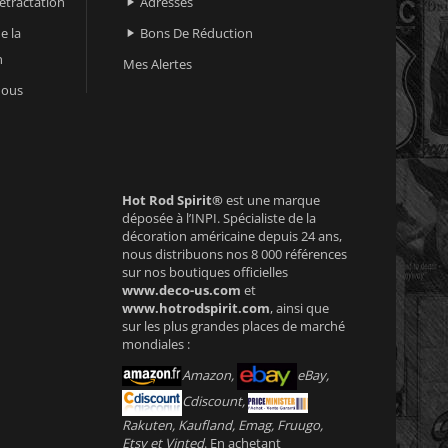
retractation
Adresses

e la
Bons De Réduction

n
Mes Alertes
nous
Hot Rod Spirit®
est une marque
déposée à l’INPI. Spécialiste de la
décoration américaine depuis 24 ans,
nous distribuons nos 8 000 références
sur nos boutiques officielles
www.deco-us.com
et
www.hotrodspirit.com
, ainsi que
sur les plus grandes places de marché
mondiales :
Amazon,
eBay,
Cdiscount,
Rakuten, Kaufland, Emag, Fruugo,
Etsy et Vinted
. En achetant