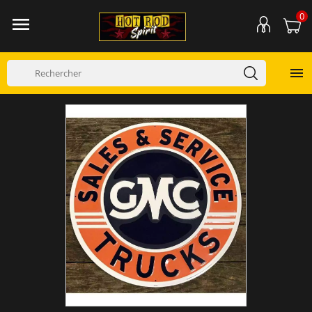
0

