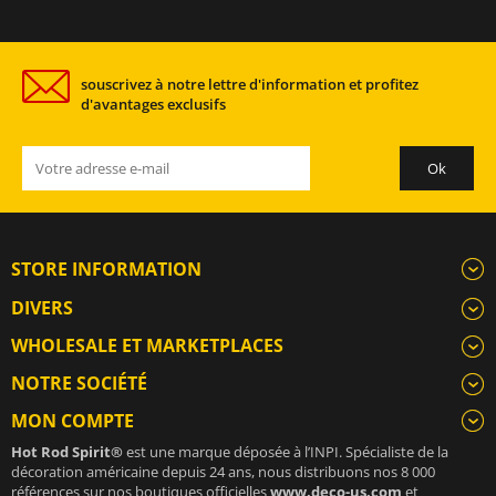
souscrivez à notre lettre d'information et profitez
d'avantages exclusifs
STORE INFORMATION
DIVERS
WHOLESALE ET MARKETPLACES
NOTRE SOCIÉTÉ
MON COMPTE
Hot Rod Spirit®
est une marque déposée à l’INPI. Spécialiste de la
décoration américaine depuis 24 ans, nous distribuons nos 8 000
références sur nos boutiques officielles
www.deco-us.com
et