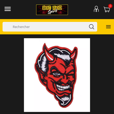
0

