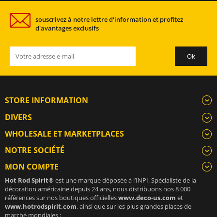
souscrivez à notre lettre d'information et profitez
d'avantages exclusifs
STORE INFORMATION
DIVERS
WHOLESALE ET MARKETPLACES
NOTRE SOCIÉTÉ
MON COMPTE
Hot Rod Spirit®
est une marque déposée à l’INPI. Spécialiste de la
décoration américaine depuis 24 ans, nous distribuons nos 8 000
références sur nos boutiques officielles
www.deco-us.com
et
www.hotrodspirit.com
, ainsi que sur les plus grandes places de
marché mondiales :