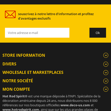
souscrivez à notre lettre d'information et profitez
d'avantages exclusifs
STORE INFORMATION
DIVERS
WHOLESALE ET MARKETPLACES
NOTRE SOCIÉTÉ
MON COMPTE
Hot Rod Spirit®
est une marque déposée à l’INPI. Spécialiste de la
décoration américaine depuis 24 ans, nous distribuons nos 8 000
références sur nos boutiques officielles
www.deco-us.com
et
www.hotrodspirit.com
, ainsi que sur les plus grandes places de