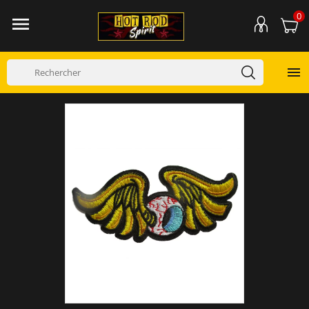
0

