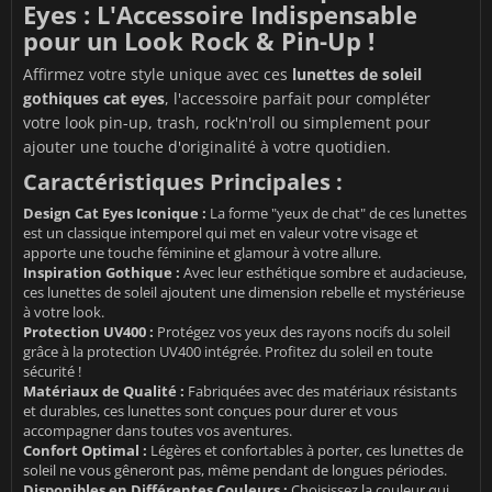
Eyes : L'Accessoire Indispensable
pour un Look Rock & Pin-Up !
Affirmez votre style unique avec ces
lunettes de soleil
gothiques cat eyes
, l'accessoire parfait pour compléter
votre look pin-up, trash, rock'n'roll ou simplement pour
ajouter une touche d'originalité à votre quotidien.
Caractéristiques Principales :
Design Cat Eyes Iconique :
La forme "yeux de chat" de ces lunettes
est un classique intemporel qui met en valeur votre visage et
apporte une touche féminine et glamour à votre allure.
Inspiration Gothique :
Avec leur esthétique sombre et audacieuse,
ces lunettes de soleil ajoutent une dimension rebelle et mystérieuse
à votre look.
Protection UV400 :
Protégez vos yeux des rayons nocifs du soleil
grâce à la protection UV400 intégrée. Profitez du soleil en toute
sécurité !
Matériaux de Qualité :
Fabriquées avec des matériaux résistants
et durables, ces lunettes sont conçues pour durer et vous
accompagner dans toutes vos aventures.
Confort Optimal :
Légères et confortables à porter, ces lunettes de
soleil ne vous gêneront pas, même pendant de longues périodes.
Disponibles en Différentes Couleurs :
Choisissez la couleur qui