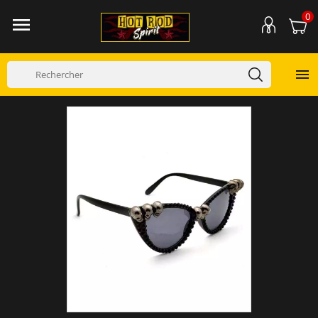
0

