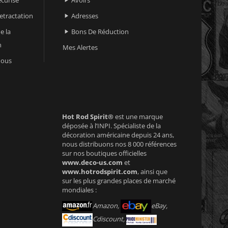

retractation
Adresses

e la
Bons De Réduction

n
Mes Alertes
nous
Hot Rod Spirit®
est une marque
déposée à l’INPI. Spécialiste de la
décoration américaine depuis 24 ans,
nous distribuons nos 8 000 références
sur nos boutiques officielles
www.deco-us.com
et
www.hotrodspirit.com
, ainsi que
sur les plus grandes places de marché
mondiales :
Amazon,
eBay,
Cdiscount,