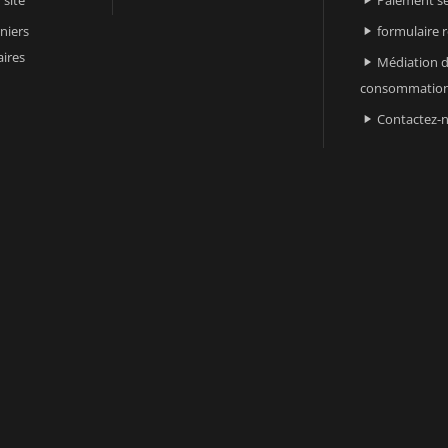

niers
formulaire 

ires
Médiation d

consommatio
Contactez-
