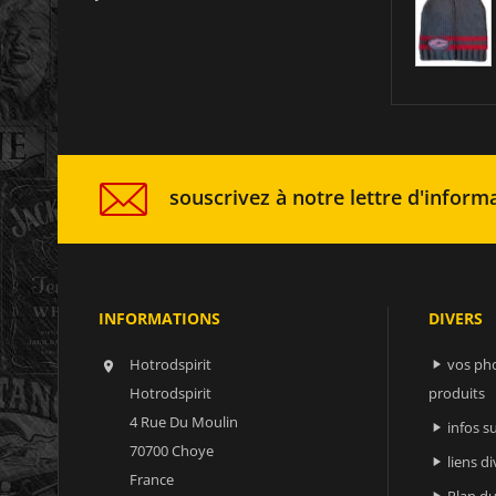
souscrivez à notre lettre d'informa
INFORMATIONS
DIVERS
Hotrodspirit
vos ph


Hotrodspirit
produits
4 Rue Du Moulin
infos 

70700 Choye
liens di

France
Plan du