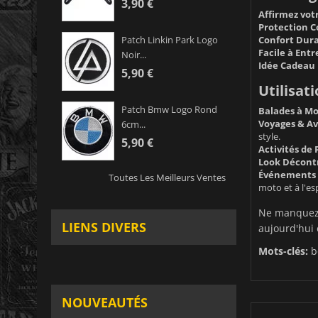
3,90 €
Affirmez votr
Protection Co
Confort Dura
Patch Linkin Park Logo
Facile à Entr
Noir...
Idée Cadeau 
5,90 €
Utilisat
Patch Bmw Logo Rond
Balades à Mo
Voyages & Av
6cm...
style.
5,90 €
Activités de P
Look Décontr
Événements 
Toutes Les Meilleurs Ventes
moto et à l'es
Ne manquez 
LIENS DIVERS
aujourd'hui e
Mots-clés:
b
NOUVEAUTÉS