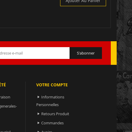
Ajouter Au Panier
ÉTÉ
VOTRE COMPTE
raison
Informations

Personnelles
generales-
Retours Produit

Commandes

curisé
Avoirs