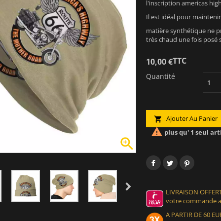
l'inscription americas hig
Il est idéal pour maintenir
matière synthétique ne p
très chaud une fois posé s
TTC
10,00 €
Quantité
Ajouter Au Panier


plus qu' 1 seul art

LIVRAISON OFFERT
votre commande at
A PARTIR DE 60 