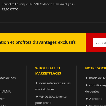
Bonnet taille unique ENFANT !! Modèle : Chevrolet gris...
12,00 € TTC
tion et profitez d'avantages exclusifs
WHOLESALE ET
NOTRE SOCI
MARKETPLACES
otos de nos
mode de liv

nous retrouvez sur les

conditions-

marketplaces
sur ALMA
de-ventes
WHOLESALE, vente

vers
A propos

pour pros !!
 site
Paiement sé