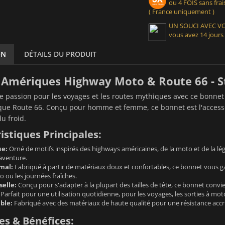
ou 4 FOIS sans frais
( France uniquement )
UN SOUCI AVEC 
vous avez 14 jours
ON
DÉTAILS DU PRODUIT
Amériques Highway Moto & Route 66 - Sty
re passion pour les voyages et les routes mythiques avec ce bonnet
ue Route 66. Conçu pour homme et femme, ce bonnet est l'accessoi
u froid.
istiques Principales:
ue:
Orné de motifs inspirés des highways américaines, de la moto et de la lég
aventure.
mal:
Fabriqué à partir de matériaux doux et confortables, ce bonnet vous ga
 ou les journées fraîches.
selle:
Conçu pour s'adapter à la plupart des tailles de tête, ce bonnet con
Parfait pour une utilisation quotidienne, pour les voyages, les sorties à mo
ble:
Fabriqué avec des matériaux de haute qualité pour une résistance accru
s & Bénéfices: