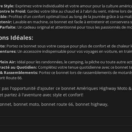
e Style:
Exprimez votre individualité et votre amour pour la culture américa
ntre le Froid:
Gardez votre tête au chaud et à l'abri du vent, même lors de 
ble:
Profitez d'un confort optimal tout au long de la journée grâce à sa mat
etenir:
Lavable en machine, ce bonnet est facile à entretenir et conservera 
Parfaite:
Un cadeau original et attentionné pour tous les passionnés de mot
ions Idéales:
to:
Portez ce bonnet sous votre casque pour plus de confort et de chaleur lo
entures:
Un accessoire indispensable pour vos voyages en voiture, en train
lein Air:
Idéal pour les randonnées, le camping, la pêche ou toute autre activ
acté au Quotidien:
Complétez votre tenue quotidienne avec ce bonnet te
& Rassemblements:
Portez ce bonnet lors de rassemblements de motards, d
prit Route 66.
pas l'opportunité d'ajouter ce bonnet Amériques Highway Moto & R
t partez à l'aventure avec style et confort!
onnet, bonnet moto, bonnet route 66, bonnet highway,