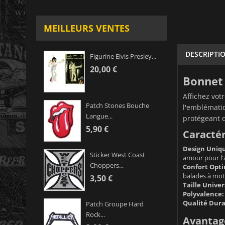
MEILLEURS VENTES
DESCRIPTI
Figurine Elvis Presley...
20,00 €
Bonnet 
Affichez vot
Patch Stones Bouche
l'emblématiq
Langue...
protégeant d
5,90 €
Caractér
Design Uniq
Sticker West Coast
amour pour l'
Choppers...
Confort Opti
balades à moto
3,50 €
Taille Univer
Polyvalence:
Qualité Dura
Patch Groupe Hard
Rock...
Avantage