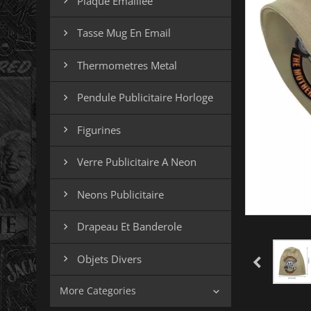
Plaque Emaillee

Tasse Mug En Email

Thermometres Metal

Pendule Publicitaire Horloge

Figurines

Verre Publicitaire A Neon

Neons Publicitaire

Drapeau Et Banderole

Objets Divers

More Categories
