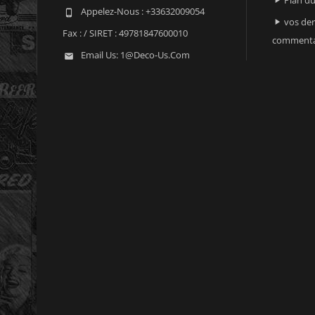

Appelez-Nous :
+33632009054

vos der

Fax :
/ SIRET : 49781847600010
commenta
Email Us:
1@deco-Us.com
