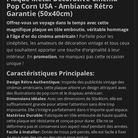
Pop Corn USA - Ambiance Rétro
Garantie (50x40cm)
Offrez-vous un voyage dans le temps avec cette
magnifique plaque en tôle emboutie, véritable hommage
à l'âge d'or du cinéma américain !
Parfaite pour les
cinéphiles, les amateurs de décoration vintage et tous ceux
qui souhaitent apporter une touche d'originalité à leur
intérieur. En
promotion
, ne manquez pas cette occasion
unique !
Caractéristiques Principales:
Design Rétro Authentique:
Inspirée des publicités vintage des
cinémas américains, cette plaque arbore un design attrayant avec
des illustrations de pop corn et le drapeau américain.
Dimensions Idéales:
Avec ses dimensions de 50x40cm, elle est
suffisamment grande pour attirer l'attention sans être trop
imposante. Elle s'intègre parfaitement dans n'importe quel espace.
Matériau Durable:
Fabriquée en tôle emboutie de haute qualité,
cette plaque est résistante et conçue pour durer. Elle ne se
déformera pas et conservera son aspect neuf pendant des années.
Facile à Installer:
Dotée de trous pré-percés, elle est facile à fixer
au mur avec des vis ou des clous (non inclus).