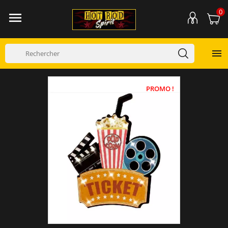
0


PROMO !