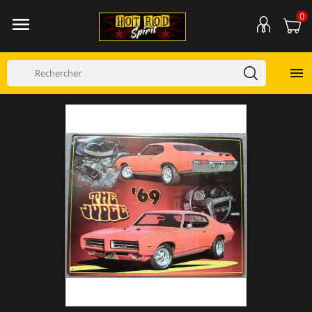
0

