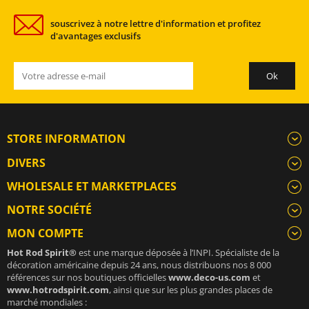
souscrivez à notre lettre d'information et profitez
d'avantages exclusifs
STORE INFORMATION
DIVERS
WHOLESALE ET MARKETPLACES
NOTRE SOCIÉTÉ
MON COMPTE
Hot Rod Spirit®
est une marque déposée à l’INPI. Spécialiste de la
décoration américaine depuis 24 ans, nous distribuons nos 8 000
références sur nos boutiques officielles
www.deco-us.com
et
www.hotrodspirit.com
, ainsi que sur les plus grandes places de
marché mondiales :